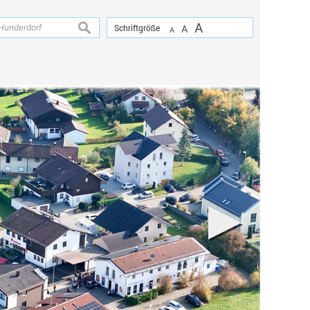
A
suchen
Schriftgröße
A
A