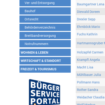
Ver- und Entsorgung
Baumgartner Lena
Bauhof
Diewald Doreen
Ortsrecht
Drexler Sepp
Ehrnböck Mario
Behördenverzeichnis
Fuchs Kathrin
Breitbandversorgung
Hartmannsgruber 
Notrufnummern
Holzapfel Carmen
WOHNEN & LEBEN
Krampfl Angela
WIRTSCHAFT & STANDORT
Macht Lisa
FREIZEIT & TOURISMUS
Mühlbauer Julia
Pollmann Hans
Rother Sandra
Weidacher Claudia
Wolf Markus