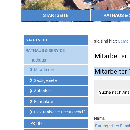
STARTSEITE
RATHAUS & 
STARTSEITE
Sie sind hier:
Gemei
RATHAUS & SERVICE
Mitarbeiter
Rathaus
Mitarbeiter
Mitarbeiter-
Sachgebiete
Aufgaben
Formulare
Elektronischer Rechtsbehelf
Name
Politik
Baumgartner Elisa