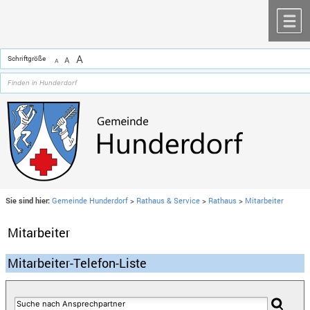
Zum Inhalt
,
zur Navigation
oder
zur Startseite
springen.
chließen
M
A
Schriftgröße
A
A
Sie sind hier:
Gemeinde Hunderdorf
>
Rathaus & Service
>
Rathaus
>
Mitarbeiter
Mitarbeiter
Mitarbeiter-Telefon-Liste