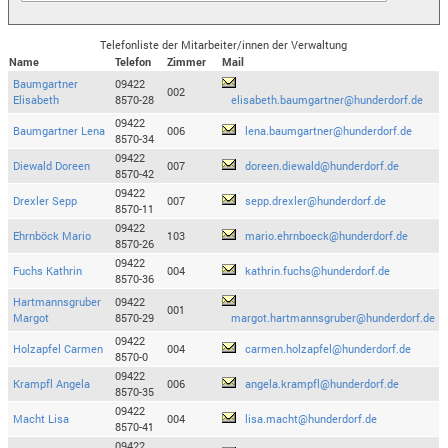
Telefonliste der Mitarbeiter/innen der Verwaltung
Name
Telefon
Zimmer
Mail
Baumgartner
09422
002
Elisabeth
8570-28
elisabeth.baumgartner@hunderdorf.de
09422
Baumgartner Lena
006
lena.baumgartner@hunderdorf.de
8570-34
09422
Diewald Doreen
007
doreen.diewald@hunderdorf.de
8570-42
09422
Drexler Sepp
007
sepp.drexler@hunderdorf.de
8570-11
09422
Ehrnböck Mario
103
mario.ehrnboeck@hunderdorf.de
8570-26
09422
Fuchs Kathrin
004
kathrin.fuchs@hunderdorf.de
8570-36
Hartmannsgruber
09422
001
Margot
8570-29
margot.hartmannsgruber@hunderdorf.de
09422
Holzapfel Carmen
004
carmen.holzapfel@hunderdorf.de
8570-0
09422
Krampfl Angela
006
angela.krampfl@hunderdorf.de
8570-35
09422
Macht Lisa
004
lisa.macht@hunderdorf.de
8570-41
09422