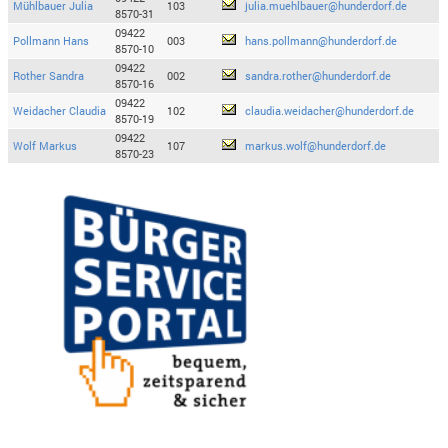
Mühlbauer Julia
103
julia.muehlbauer@hunderdorf.de
8570-31
09422
Pollmann Hans
003
hans.pollmann@hunderdorf.de
8570-10
09422
Rother Sandra
002
sandra.rother@hunderdorf.de
8570-16
09422
Weidacher Claudia
102
claudia.weidacher@hunderdorf.de
8570-19
09422
Wolf Markus
107
markus.wolf@hunderdorf.de
8570-23