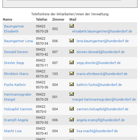
Telefonliste der Mitarbeiter/innen der Verwaltung
Name
Telefon
Zimmer
Mail
Baumgartner
09422
002
Elisabeth
8570-28
elisabeth.baumgartner@hunderdorf.de
09422
Baumgartner Lena
006
lena.baumgartner@hunderdorf.de
8570-34
09422
Diewald Doreen
007
doreen.diewald@hunderdorf.de
8570-42
09422
Drexler Sepp
007
sepp.drexler@hunderdorf.de
8570-11
09422
Ehrnböck Mario
103
mario.ehrnboeck@hunderdorf.de
8570-26
09422
Fuchs Kathrin
004
kathrin.fuchs@hunderdorf.de
8570-36
Hartmannsgruber
09422
001
Margot
8570-29
margot.hartmannsgruber@hunderdorf.de
09422
Holzapfel Carmen
004
carmen.holzapfel@hunderdorf.de
8570-0
09422
Krampfl Angela
006
angela.krampfl@hunderdorf.de
8570-35
09422
Macht Lisa
004
lisa.macht@hunderdorf.de
8570-41
09422