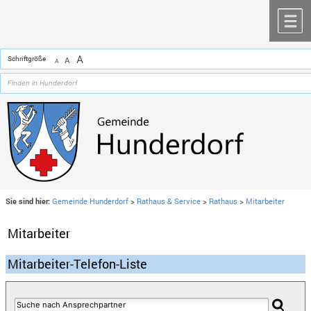
Zum Inhalt
,
zur Navigation
oder
zur Startseite
springen.
chließen
M
A
Schriftgröße
A
A
Sie sind hier:
Gemeinde Hunderdorf
>
Rathaus & Service
>
Rathaus
>
Mitarbeiter
Mitarbeiter
Mitarbeiter-Telefon-Liste