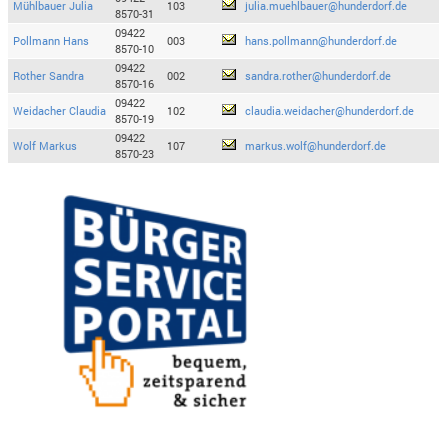
Mühlbauer Julia
103
julia.muehlbauer@hunderdorf.de
8570-31
09422
Pollmann Hans
003
hans.pollmann@hunderdorf.de
8570-10
09422
Rother Sandra
002
sandra.rother@hunderdorf.de
8570-16
09422
Weidacher Claudia
102
claudia.weidacher@hunderdorf.de
8570-19
09422
Wolf Markus
107
markus.wolf@hunderdorf.de
8570-23