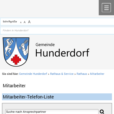
Zum Inhalt
,
zur Navigation
oder
zur Startseite
springen.
chließen
M
A
Schriftgröße
A
A
Sie sind hier:
Gemeinde Hunderdorf
>
Rathaus & Service
>
Rathaus
>
Mitarbeiter
Mitarbeiter
Mitarbeiter-Telefon-Liste