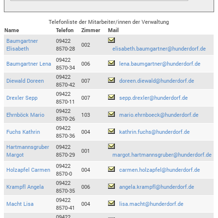
Telefonliste der Mitarbeiter/innen der Verwaltung
Name
Telefon
Zimmer
Mail
Baumgartner
09422
002
Elisabeth
8570-28
elisabeth.baumgartner@hunderdorf.de
09422
Baumgartner Lena
006
lena.baumgartner@hunderdorf.de
8570-34
09422
Diewald Doreen
007
doreen.diewald@hunderdorf.de
8570-42
09422
Drexler Sepp
007
sepp.drexler@hunderdorf.de
8570-11
09422
Ehrnböck Mario
103
mario.ehrnboeck@hunderdorf.de
8570-26
09422
Fuchs Kathrin
004
kathrin.fuchs@hunderdorf.de
8570-36
Hartmannsgruber
09422
001
Margot
8570-29
margot.hartmannsgruber@hunderdorf.de
09422
Holzapfel Carmen
004
carmen.holzapfel@hunderdorf.de
8570-0
09422
Krampfl Angela
006
angela.krampfl@hunderdorf.de
8570-35
09422
Macht Lisa
004
lisa.macht@hunderdorf.de
8570-41
09422