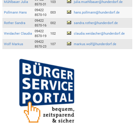
Mühlbauer Julia
103
julia.muehlbauer@hunderdorf.de
8570-31
09422
Pollmann Hans
003
hans.pollmann@hunderdorf.de
8570-10
09422
Rother Sandra
002
sandra.rother@hunderdorf.de
8570-16
09422
Weidacher Claudia
102
claudia.weidacher@hunderdorf.de
8570-19
09422
Wolf Markus
107
markus.wolf@hunderdorf.de
8570-23