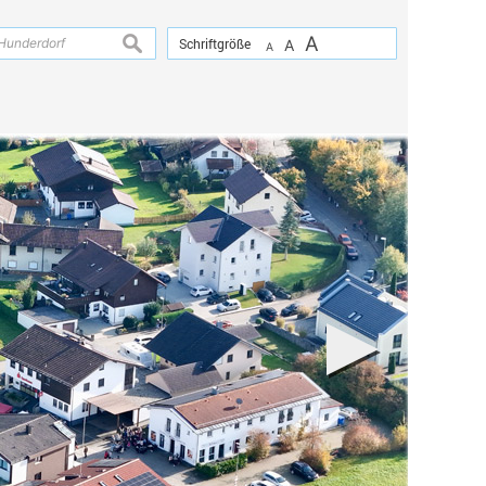
A
suchen
Schriftgröße
A
A