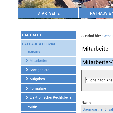
STARTSEITE
RATHAUS & 
STARTSEITE
Sie sind hier:
Gemei
RATHAUS & SERVICE
Mitarbeiter
Rathaus
Mitarbeiter
Mitarbeiter-
Sachgebiete
Aufgaben
Formulare
Elektronischer Rechtsbehelf
Name
Politik
Baumgartner Elisa