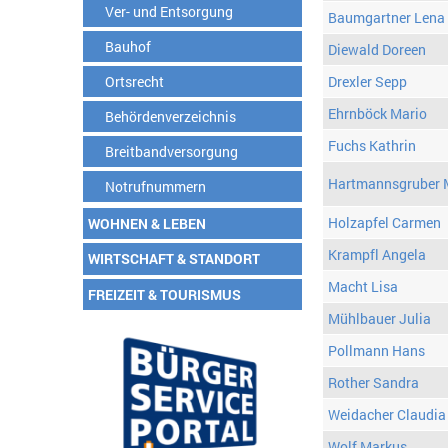
Ver- und Entsorgung
Baumgartner Lena
Bauhof
Diewald Doreen
Ortsrecht
Drexler Sepp
Ehrnböck Mario
Behördenverzeichnis
Fuchs Kathrin
Breitbandversorgung
Hartmannsgruber 
Notrufnummern
Holzapfel Carmen
WOHNEN & LEBEN
Krampfl Angela
WIRTSCHAFT & STANDORT
Macht Lisa
FREIZEIT & TOURISMUS
Mühlbauer Julia
Pollmann Hans
Rother Sandra
Weidacher Claudia
Wolf Markus