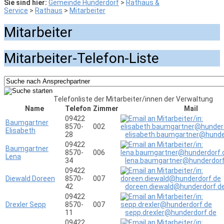
Sie sind hier:
Gemeinde Hunderdorf
>
Rathaus &
Service
>
Rathaus
>
Mitarbeiter
Mitarbeiter
Mitarbeiter-Telefon-Liste
Telefonliste der Mitarbeiter/innen der Verwaltung
Name
Telefon
Zimmer
Mail
09422
Baumgartner
8570-
002
Elisabeth
28
elisabeth.baumgartner@hunde
09422
Baumgartner
8570-
006
Lena
34
lena.baumgartner@hunderdorf
09422
Diewald Doreen
8570-
007
42
doreen.diewald@hunderdorf.d
09422
Drexler Sepp
8570-
007
11
sepp.drexler@hunderdorf.de
09422