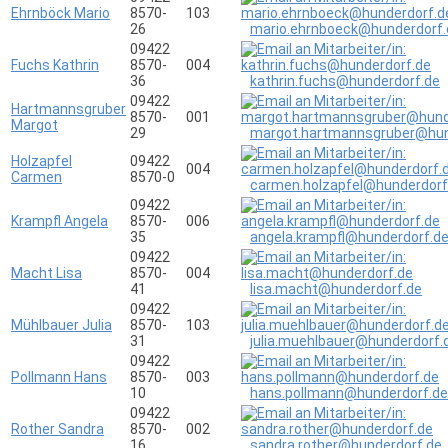
Ehrnböck Mario
8570-
103
26
mario.ehrnboeck@hunderdorf.
09422
Fuchs Kathrin
8570-
004
36
kathrin.fuchs@hunderdorf.de
09422
Hartmannsgruber
8570-
001
Margot
29
margot.hartmannsgruber@hun
Holzapfel
09422
004
Carmen
8570-0
carmen.holzapfel@hunderdorf
09422
Krampfl Angela
8570-
006
35
angela.krampfl@hunderdorf.d
09422
Macht Lisa
8570-
004
41
lisa.macht@hunderdorf.de
09422
Mühlbauer Julia
8570-
103
31
julia.muehlbauer@hunderdorf.
09422
Pollmann Hans
8570-
003
10
hans.pollmann@hunderdorf.de
09422
Rother Sandra
8570-
002
16
sandra.rother@hunderdorf.de