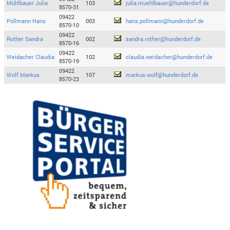
Mühlbauer Julia
103
julia.muehlbauer@hunderdorf.de
8570-31
09422
Pollmann Hans
003
hans.pollmann@hunderdorf.de
8570-10
09422
Rother Sandra
002
sandra.rother@hunderdorf.de
8570-16
09422
Weidacher Claudia
102
claudia.weidacher@hunderdorf.de
8570-19
09422
Wolf Markus
107
markus.wolf@hunderdorf.de
8570-23