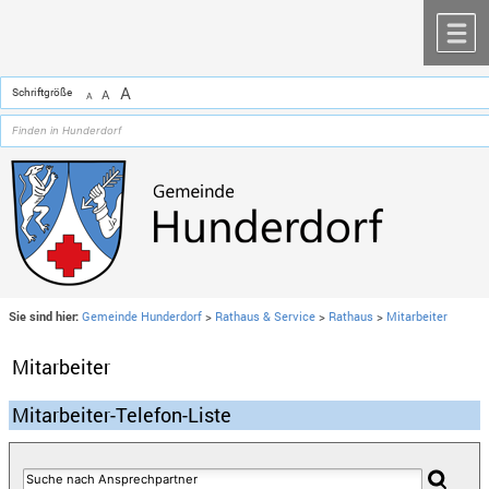
Zum Inhalt
,
zur Navigation
oder
zur Startseite
springen.
chließen
M
A
Schriftgröße
A
A
Sie sind hier:
Gemeinde Hunderdorf
>
Rathaus & Service
>
Rathaus
>
Mitarbeiter
Mitarbeiter
Mitarbeiter-Telefon-Liste