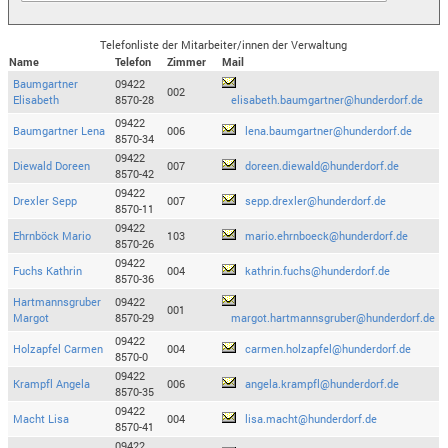
Telefonliste der Mitarbeiter/innen der Verwaltung
Name
Telefon
Zimmer
Mail
Baumgartner
09422
002
Elisabeth
8570-28
elisabeth.baumgartner@hunderdorf.de
09422
Baumgartner Lena
006
lena.baumgartner@hunderdorf.de
8570-34
09422
Diewald Doreen
007
doreen.diewald@hunderdorf.de
8570-42
09422
Drexler Sepp
007
sepp.drexler@hunderdorf.de
8570-11
09422
Ehrnböck Mario
103
mario.ehrnboeck@hunderdorf.de
8570-26
09422
Fuchs Kathrin
004
kathrin.fuchs@hunderdorf.de
8570-36
Hartmannsgruber
09422
001
Margot
8570-29
margot.hartmannsgruber@hunderdorf.de
09422
Holzapfel Carmen
004
carmen.holzapfel@hunderdorf.de
8570-0
09422
Krampfl Angela
006
angela.krampfl@hunderdorf.de
8570-35
09422
Macht Lisa
004
lisa.macht@hunderdorf.de
8570-41
09422