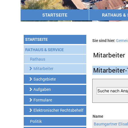
STARTSEITE
RATHAUS & 
STARTSEITE
Sie sind hier:
Gemei
RATHAUS & SERVICE
Mitarbeiter
Rathaus
Mitarbeiter
Mitarbeiter-
Sachgebiete
Aufgaben
Formulare
Elektronischer Rechtsbehelf
Name
Politik
Baumgartner Elisa