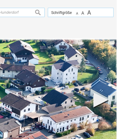
A
suchen
Schriftgröße
A
A