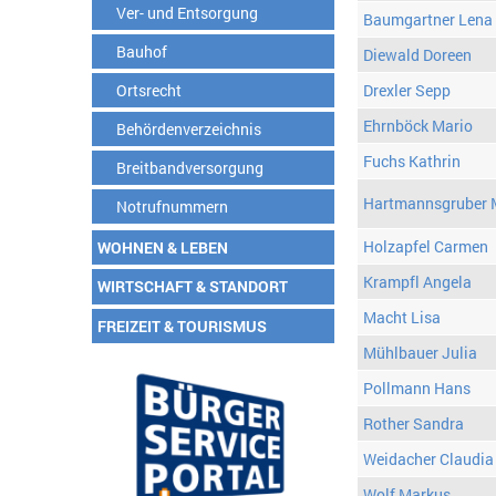
Ver- und Entsorgung
Baumgartner Lena
Bauhof
Diewald Doreen
Ortsrecht
Drexler Sepp
Ehrnböck Mario
Behördenverzeichnis
Fuchs Kathrin
Breitbandversorgung
Hartmannsgruber 
Notrufnummern
Holzapfel Carmen
WOHNEN & LEBEN
Krampfl Angela
WIRTSCHAFT & STANDORT
Macht Lisa
FREIZEIT & TOURISMUS
Mühlbauer Julia
Pollmann Hans
Rother Sandra
Weidacher Claudia
Wolf Markus