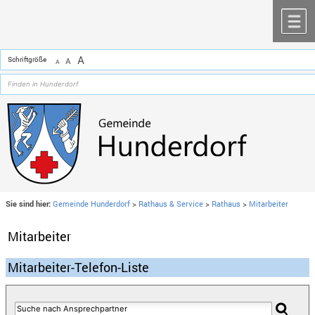
Zum Inhalt
,
zur Navigation
oder
zur Startseite
springen.
chließen
M
A
Schriftgröße
A
A
Sie sind hier:
Gemeinde Hunderdorf
>
Rathaus & Service
>
Rathaus
>
Mitarbeiter
Mitarbeiter
Mitarbeiter-Telefon-Liste