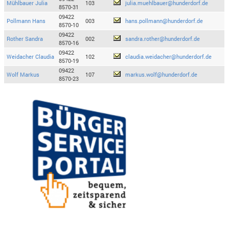
Mühlbauer Julia
103
julia.muehlbauer@hunderdorf.de
8570-31
09422
Pollmann Hans
003
hans.pollmann@hunderdorf.de
8570-10
09422
Rother Sandra
002
sandra.rother@hunderdorf.de
8570-16
09422
Weidacher Claudia
102
claudia.weidacher@hunderdorf.de
8570-19
09422
Wolf Markus
107
markus.wolf@hunderdorf.de
8570-23