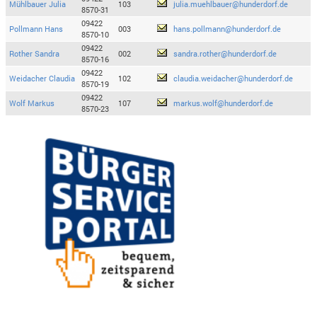
Mühlbauer Julia
103
julia.muehlbauer@hunderdorf.de
8570-31
09422
Pollmann Hans
003
hans.pollmann@hunderdorf.de
8570-10
09422
Rother Sandra
002
sandra.rother@hunderdorf.de
8570-16
09422
Weidacher Claudia
102
claudia.weidacher@hunderdorf.de
8570-19
09422
Wolf Markus
107
markus.wolf@hunderdorf.de
8570-23