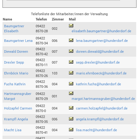
Telefonliste der Mitarbeiter/innen der Verwaltung
Name
Telefon
Zimmer
Mail
Baumgartner
09422
002
Elisabeth
8570-28
elisabeth.baumgartner@hunderdorf.de
09422
Baumgartner Lena
006
lena.baumgartner@hunderdorf.de
8570-34
09422
Diewald Doreen
007
doreen.diewald@hunderdorf.de
8570-42
09422
Drexler Sepp
007
sepp.drexler@hunderdorf.de
8570-11
09422
Ehrnböck Mario
103
mario.ehrnboeck@hunderdorf.de
8570-26
09422
Fuchs Kathrin
004
kathrin.fuchs@hunderdorf.de
8570-36
Hartmannsgruber
09422
001
Margot
8570-29
margot.hartmannsgruber@hunderdorf.de
09422
Holzapfel Carmen
004
carmen.holzapfel@hunderdorf.de
8570-0
09422
Krampfl Angela
006
angela.krampfl@hunderdorf.de
8570-35
09422
Macht Lisa
004
lisa.macht@hunderdorf.de
8570-41
09422