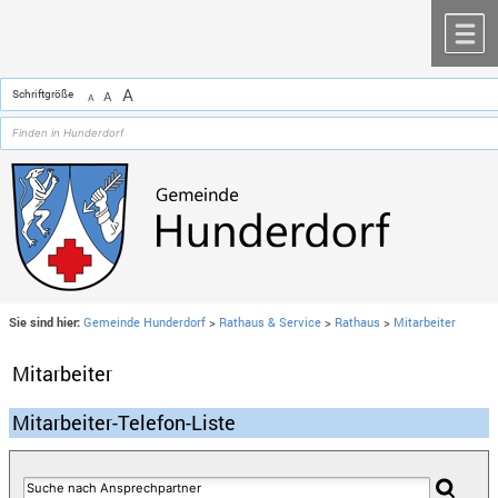
Zum Inhalt
,
zur Navigation
oder
zur Startseite
springen.
chließen
M
A
Schriftgröße
A
A
Sie sind hier:
Gemeinde Hunderdorf
>
Rathaus & Service
>
Rathaus
>
Mitarbeiter
Mitarbeiter
Mitarbeiter-Telefon-Liste