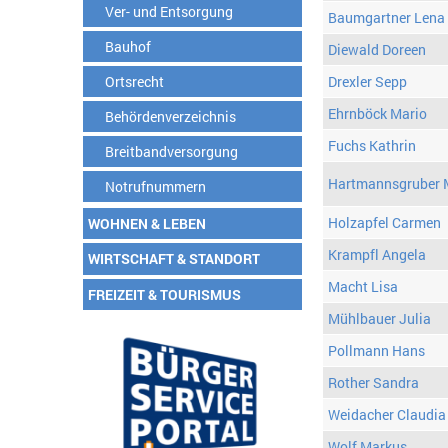
Ver- und Entsorgung
Baumgartner Lena
Bauhof
Diewald Doreen
Ortsrecht
Drexler Sepp
Ehrnböck Mario
Behördenverzeichnis
Fuchs Kathrin
Breitbandversorgung
Hartmannsgruber 
Notrufnummern
Holzapfel Carmen
WOHNEN & LEBEN
Krampfl Angela
WIRTSCHAFT & STANDORT
Macht Lisa
FREIZEIT & TOURISMUS
Mühlbauer Julia
Pollmann Hans
Rother Sandra
Weidacher Claudia
Wolf Markus