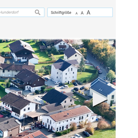
A
suchen
Schriftgröße
A
A