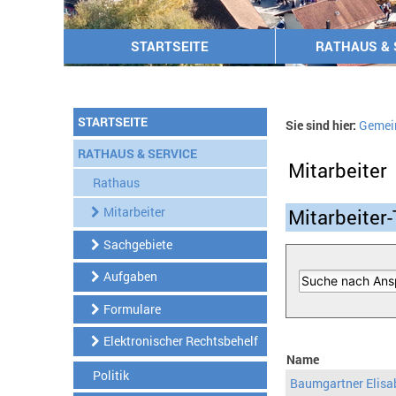
STARTSEITE
RATHAUS & 
STARTSEITE
Sie sind hier:
Gemei
RATHAUS & SERVICE
Mitarbeiter
Rathaus
Mitarbeiter
Mitarbeiter-
Sachgebiete
Aufgaben
Formulare
Elektronischer Rechtsbehelf
Name
Politik
Baumgartner Elisa