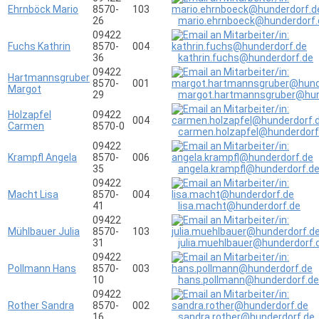
Ehrnböck Mario
8570-
103
26
mario.ehrnboeck@hunderdorf.
09422
Fuchs Kathrin
8570-
004
36
kathrin.fuchs@hunderdorf.de
09422
Hartmannsgruber
8570-
001
Margot
29
margot.hartmannsgruber@hun
Holzapfel
09422
004
Carmen
8570-0
carmen.holzapfel@hunderdorf
09422
Krampfl Angela
8570-
006
35
angela.krampfl@hunderdorf.d
09422
Macht Lisa
8570-
004
41
lisa.macht@hunderdorf.de
09422
Mühlbauer Julia
8570-
103
31
julia.muehlbauer@hunderdorf.
09422
Pollmann Hans
8570-
003
10
hans.pollmann@hunderdorf.de
09422
Rother Sandra
8570-
002
16
sandra.rother@hunderdorf.de