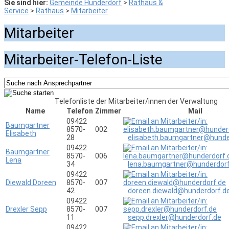
Sie sind hier:
Gemeinde Hunderdorf
>
Rathaus &
Service
>
Rathaus
>
Mitarbeiter
Mitarbeiter
Mitarbeiter-Telefon-Liste
Telefonliste der Mitarbeiter/innen der Verwaltung
Name
Telefon
Zimmer
Mail
09422
Baumgartner
8570-
002
Elisabeth
28
elisabeth.baumgartner@hunde
09422
Baumgartner
8570-
006
Lena
34
lena.baumgartner@hunderdorf
09422
Diewald Doreen
8570-
007
42
doreen.diewald@hunderdorf.d
09422
Drexler Sepp
8570-
007
11
sepp.drexler@hunderdorf.de
09422