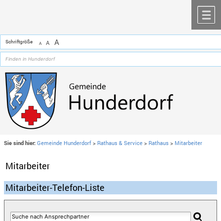
Zum Inhalt
,
zur Navigation
oder
zur Startseite
springen.
chließen
M
A
Schriftgröße
A
A
Sie sind hier:
Gemeinde Hunderdorf
>
Rathaus & Service
>
Rathaus
>
Mitarbeiter
Mitarbeiter
Mitarbeiter-Telefon-Liste