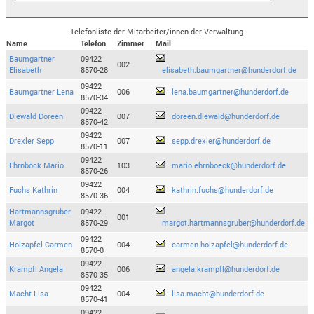
Telefonliste der Mitarbeiter/innen der Verwaltung
Name
Telefon
Zimmer
Mail
Baumgartner
09422
002
Elisabeth
8570-28
elisabeth.baumgartner@hunderdorf.de
09422
Baumgartner Lena
006
lena.baumgartner@hunderdorf.de
8570-34
09422
Diewald Doreen
007
doreen.diewald@hunderdorf.de
8570-42
09422
Drexler Sepp
007
sepp.drexler@hunderdorf.de
8570-11
09422
Ehrnböck Mario
103
mario.ehrnboeck@hunderdorf.de
8570-26
09422
Fuchs Kathrin
004
kathrin.fuchs@hunderdorf.de
8570-36
Hartmannsgruber
09422
001
Margot
8570-29
margot.hartmannsgruber@hunderdorf.de
09422
Holzapfel Carmen
004
carmen.holzapfel@hunderdorf.de
8570-0
09422
Krampfl Angela
006
angela.krampfl@hunderdorf.de
8570-35
09422
Macht Lisa
004
lisa.macht@hunderdorf.de
8570-41
09422