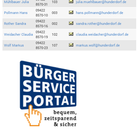
Mühlbauer Julia
103
julia.muehlbauer@hunderdorf.de
8570-31
09422
Pollmann Hans
003
hans.pollmann@hunderdorf.de
8570-10
09422
Rother Sandra
002
sandra.rother@hunderdorf.de
8570-16
09422
Weidacher Claudia
102
claudia.weidacher@hunderdorf.de
8570-19
09422
Wolf Markus
107
markus.wolf@hunderdorf.de
8570-23