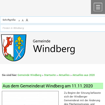
Zum Inhalt
,
zur Navigation
oder
zur Startseite
springen.
chließen
M
A
Schriftgröße
A
A
Sie sind hier:
Gemeinde Windberg
>
Startseite
>
Aktuelles
>
Aktuelles aus 2020
Aus dem Gemeinderat Windberg am 11.11.2020
Zu Beginn der Sitzung befasste
sich der Windberger
Gemeinderat mit der Änderung
des Flächennutzungs- und