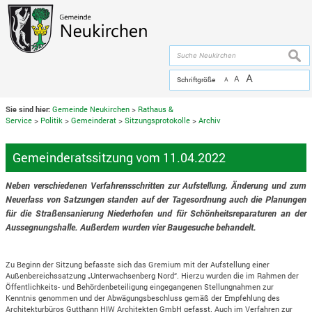
Zum Inhalt
,
zur Navigation
oder
zur Startseite
springen.
chließen
suche
A
A
Schriftgröße
A
Sie sind hier:
Gemeinde Neukirchen
>
Rathaus &
Service
>
Politik
>
Gemeinderat
>
Sitzungsprotokolle
>
Archiv
Gemeinderatssitzung vom 11.04.2022
Neben verschiedenen Verfahrensschritten zur Aufstellung, Änderung und zum
Neuerlass von Satzungen standen auf der Tagesordnung auch die Planungen
für die Straßensanierung Niederhofen und für Schönheitsreparaturen an der
Aussegnungshalle. Außerdem wurden vier Baugesuche behandelt.
Zu Beginn der Sitzung befasste sich das Gremium mit der Aufstellung einer
Außenbereichssatzung „Unterwachsenberg Nord“. Hierzu wurden die im Rahmen der
Öffentlichkeits- und Behördenbeteiligung eingegangenen Stellungnahmen zur
Kenntnis genommen und der Abwägungsbeschluss gemäß der Empfehlung des
Architekturbüros Gutthann HIW Architekten GmbH gefasst. Auch im Verfahren zur