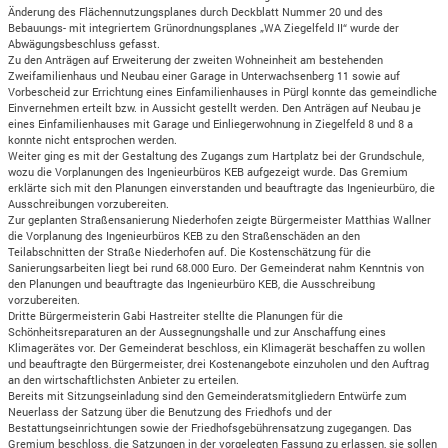
Änderung des Flächennutzungsplanes durch Deckblatt Nummer 20 und des
Bebauungs- mit integriertem Grünordnungsplanes „WA Ziegelfeld II“ wurde der
Abwägungsbeschluss gefasst.
Zu den Anträgen auf Erweiterung der zweiten Wohneinheit am bestehenden
Zweifamilienhaus und Neubau einer Garage in Unterwachsenberg 11 sowie auf
Vorbescheid zur Errichtung eines Einfamilienhauses in Pürgl konnte das gemeindliche
Einvernehmen erteilt bzw. in Aussicht gestellt werden. Den Anträgen auf Neubau je
eines Einfamilienhauses mit Garage und Einliegerwohnung in Ziegelfeld 8 und 8 a
konnte nicht entsprochen werden.
Weiter ging es mit der Gestaltung des Zugangs zum Hartplatz bei der Grundschule,
wozu die Vorplanungen des Ingenieurbüros KEB aufgezeigt wurde. Das Gremium
erklärte sich mit den Planungen einverstanden und beauftragte das Ingenieurbüro, die
Ausschreibungen vorzubereiten.
Zur geplanten Straßensanierung Niederhofen zeigte Bürgermeister Matthias Wallner
die Vorplanung des Ingenieurbüros KEB zu den Straßenschäden an den
Teilabschnitten der Straße Niederhofen auf. Die Kostenschätzung für die
Sanierungsarbeiten liegt bei rund 68.000 Euro. Der Gemeinderat nahm Kenntnis von
den Planungen und beauftragte das Ingenieurbüro KEB, die Ausschreibung
vorzubereiten.
Dritte Bürgermeisterin Gabi Hastreiter stellte die Planungen für die
Schönheitsreparaturen an der Aussegnungshalle und zur Anschaffung eines
Klimagerätes vor. Der Gemeinderat beschloss, ein Klimagerät beschaffen zu wollen
und beauftragte den Bürgermeister, drei Kostenangebote einzuholen und den Auftrag
an den wirtschaftlichsten Anbieter zu erteilen.
Bereits mit Sitzungseinladung sind den Gemeinderatsmitgliedern Entwürfe zum
Neuerlass der Satzung über die Benutzung des Friedhofs und der
Bestattungseinrichtungen sowie der Friedhofsgebührensatzung zugegangen. Das
Gremium beschloss, die Satzungen in der vorgelegten Fassung zu erlassen, sie sollen