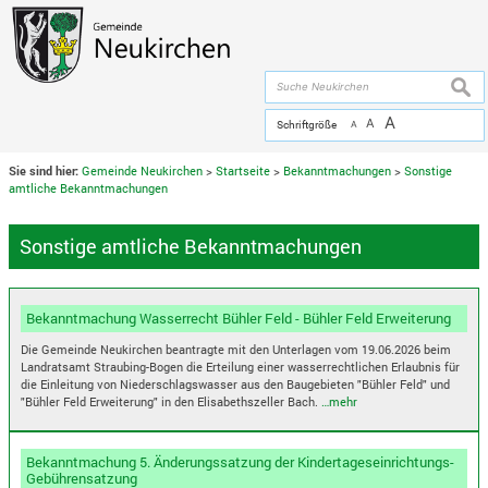
Zum Inhalt
,
zur Navigation
oder
zur Startseite
springen.
chließen
suche
A
A
Schriftgröße
A
Sie sind hier:
Gemeinde Neukirchen
>
Startseite
>
Bekanntmachungen
>
Sonstige
amtliche Bekanntmachungen
Sonstige amtliche Bekanntmachungen
Bekanntmachung Wasserrecht Bühler Feld - Bühler Feld Erweiterung
Die Gemeinde Neukirchen beantragte mit den Unterlagen vom 19.06.2026 beim
Landratsamt Straubing-Bogen die Erteilung einer wasserrechtlichen Erlaubnis für
die Einleitung von Niederschlagswasser aus den Baugebieten "Bühler Feld" und
"Bühler Feld Erweiterung" in den Elisabethszeller Bach.
…mehr
Bekanntmachung 5. Änderungssatzung der Kindertageseinrichtungs-
Gebührensatzung