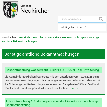
Zum Inhalt
,
zur Navigation
oder
zur Startseite
springen.
chließen
suche
A
A
Schriftgröße
A
Sie sind hier:
Gemeinde Neukirchen
>
Startseite
>
Bekanntmachungen
>
Sonstige
amtliche Bekanntmachungen
Sonstige amtliche Bekanntmachungen
Bekanntmachung Wasserrecht Bühler Feld - Bühler Feld Erweiterung
Die Gemeinde Neukirchen beantragte mit den Unterlagen vom 19.06.2026 beim
Landratsamt Straubing-Bogen die Erteilung einer wasserrechtlichen Erlaubnis für
die Einleitung von Niederschlagswasser aus den Baugebieten "Bühler Feld" und
"Bühler Feld Erweiterung" in den Elisabethszeller Bach.
…mehr
Bekanntmachung 5. Änderungssatzung der Kindertageseinrichtungs-
Gebührensatzung