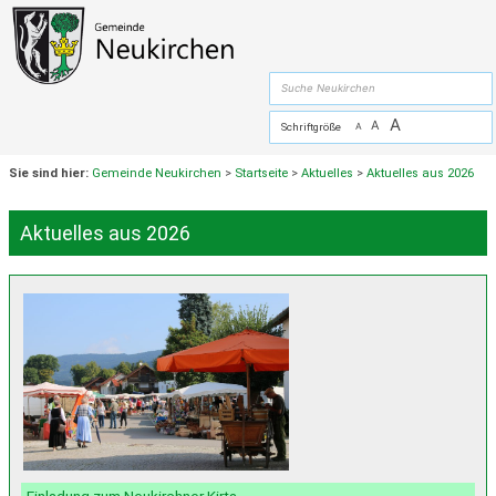
Zum Inhalt
,
zur Navigation
oder
zur Startseite
springen.
chließen
suche
A
A
Schriftgröße
A
Sie sind hier:
Gemeinde Neukirchen
>
Startseite
>
Aktuelles
>
Aktuelles aus 2026
Aktuelles aus 2026