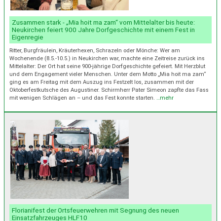
Zusammen stark - „Mia hoit ma zam“ vom Mittelalter bis heute:
Neukirchen feiert 900 Jahre Dorfgeschichte mit einem Fest in
Eigenregie
Ritter, Burgfräulein, Kräuterhexen, Schrazeln oder Mönche: Wer am
Wochenende (8.5.-10.5.) in Neukirchen war, machte eine Zeitreise zurück ins
Mittelalter: Der Ort hat seine 900-jährige Dorfgeschichte gefeiert. Mit Herzblut
und dem Engagement vieler Menschen. Unter dem Motto „Mia hoit ma zam“
ging es am Freitag mit dem Auszug ins Festzelt los, zusammen mit der
Oktoberfestkutsche des Augustiner. Schirmherr Pater Simeon zapfte das Fass
mit wenigen Schlägen an – und das Fest konnte starten.
…mehr
Florianifest der Ortsfeuerwehren mit Segnung des neuen
Einsatzfahrzeuges HLF10