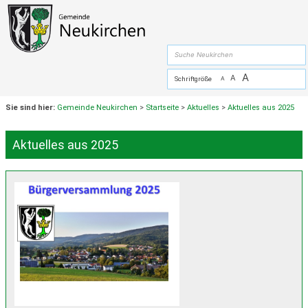
Zum Inhalt
,
zur Navigation
oder
zur Startseite
springen.
chließen
suche
A
A
Schriftgröße
A
Sie sind hier:
Gemeinde Neukirchen
>
Startseite
>
Aktuelles
>
Aktuelles aus 2025
Aktuelles aus 2025