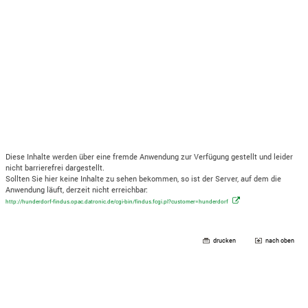
Diese Inhalte werden über eine fremde Anwendung zur Verfügung gestellt und leider
nicht barrierefrei dargestellt.
Sollten Sie hier keine Inhalte zu sehen bekommen, so ist der Server, auf dem die
Anwendung läuft, derzeit nicht erreichbar:
http://hunderdorf-findus.opac.datronic.de/cgi-bin/findus.fcgi.pl?customer=hunderdorf
drucken
nach oben