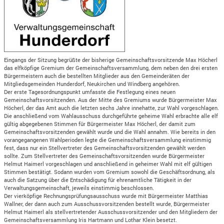
Eingangs der Sitzung begrüßte der bisherige Gemeinschaftsvorsitzende Max Höcherl
das elfköpfige Gremium der Gemeinschaftsversammlung, dem neben den drei ersten
Bürgermeistern auch die bestellten Mitglieder aus den Gemeinderäten der
Mitgliedsgemeinden Hunderdorf, Neukirchen und Windberg angehören.
Der erste Tagesordnungspunkt umfasste die Festlegung eines neuen
Gemeinschaftsvorsitzenden. Aus der Mitte des Gremiums wurde Bürgermeister Max
Höcherl, der das Amt auch die letzten sechs Jahre innehatte, zur Wahl vorgeschlagen.
Die anschließend vom Wahlausschuss durchgeführte geheime Wahl erbrachte alle elf
gültig abgegebenen Stimmen für Bürgermeister Max Höcherl, der damit zum
Gemeinschaftsvorsitzenden gewählt wurde und die Wahl annahm. Wie bereits in den
vorangegangenen Wahlperioden legte die Gemeinschaftsversammlung einstimmig
fest, dass nur ein Stellvertreter des Gemeinschaftsvorsitzenden gewählt werden
sollte. Zum Stellvertreter des Gemeinschaftsvorsitzenden wurde Bürgermeister
Helmut Haimerl vorgeschlagen und anschließend in geheimer Wahl mit elf gültigen
Stimmen bestätigt. Sodann wurden vom Gremium sowohl die Geschäftsordnung, als
auch die Satzung über die Entschädigung für ehrenamtliche Tätigkeit in der
Verwaltungsgemeinschaft, jeweils einstimmig beschlossen.
Der vierköpfige Rechnungsprüfungsausschuss wurde mit Bürgermeister Matthias
Wallner, der dann auch zum Ausschussvorsitzenden bestellt wurde, Bürgermeister
Helmut Haimerl als stellvertretender Ausschussvorsitzender und den Mitgliedern der
Gemeinschaftsversammlung Iris Hartmann und Lothar Klein besetzt.