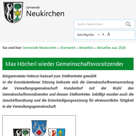
Zum Inhalt
,
zur Navigation
oder
zur Startseite
springen.
chließen
suche
A
A
Schriftgröße
A
Sie sind hier:
Gemeinde Neukirchen
>
Startseite
>
Aktuelles
>
Aktuelles aus 2026
Max Höcherl wieder Gemeinschaftsvorsitzender
Bürgermeister Helmut Haimerl zum Stellvertreter gewählt
In der konstiuierdenen Sitzung befasste sich die Gemeinschaftsversammlung
der Verwaltungsgemeinschaft Hunderdorf mit der Wahl des
Gemeinschaftsvorsitzenden und dessen Stellvertreter. Gebilligt wurden auch die
Geschäftsordnung und die Entschädigungssatzung für ehrenamtliche Tätigkeit
in der Verwaltungsgemeinschaft.