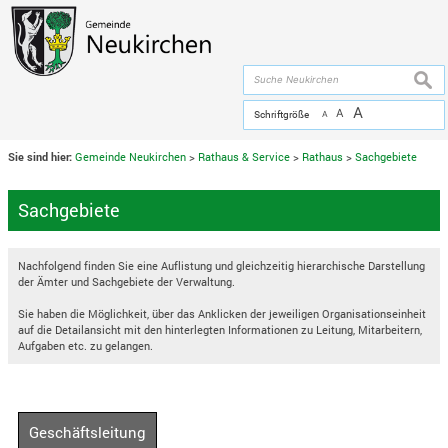
Zum Inhalt
,
zur Navigation
oder
zur Startseite
springen.
chließen
suche
A
A
Schriftgröße
A
Sie sind hier:
Gemeinde Neukirchen
>
Rathaus & Service
>
Rathaus
>
Sachgebiete
Sachgebiete
Nachfolgend finden Sie eine Auflistung und gleichzeitig hierarchische Darstellung
der Ämter und Sachgebiete der Verwaltung.
Sie haben die Möglichkeit, über das Anklicken der jeweiligen Organisationseinheit
auf die Detailansicht mit den hinterlegten Informationen zu Leitung, Mitarbeitern,
Aufgaben etc. zu gelangen.
Geschäftsleitung