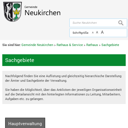
Zum Inhalt
,
zur Navigation
oder
zur Startseite
springen.
chließen
suche
A
A
Schriftgröße
A
Sie sind hier:
Gemeinde Neukirchen
>
Rathaus & Service
>
Rathaus
>
Sachgebiete
Sachgebiete
Nachfolgend finden Sie eine Auflistung und gleichzeitig hierarchische Darstellung
der Ämter und Sachgebiete der Verwaltung.
Sie haben die Möglichkeit, über das Anklicken der jeweiligen Organisationseinheit
auf die Detailansicht mit den hinterlegten Informationen zu Leitung, Mitarbeitern,
Aufgaben etc. zu gelangen.
Hauptverwaltung