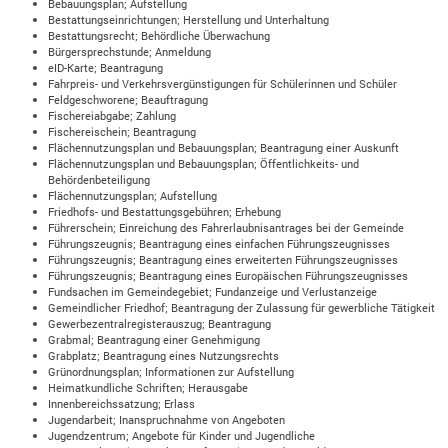
Bebauungsplan; Aufstellung
Bestattungseinrichtungen; Herstellung und Unterhaltung
Bestattungsrecht; Behördliche Überwachung
Bürgersprechstunde; Anmeldung
eID-Karte; Beantragung
Fahrpreis- und Verkehrsvergünstigungen für Schülerinnen und Schüler
Feldgeschworene; Beauftragung
Fischereiabgabe; Zahlung
Fischereischein; Beantragung
Flächennutzungsplan und Bebauungsplan; Beantragung einer Auskunft
Flächennutzungsplan und Bebauungsplan; Öffentlichkeits- und
Behördenbeteiligung
Flächennutzungsplan; Aufstellung
Friedhofs- und Bestattungsgebühren; Erhebung
Führerschein; Einreichung des Fahrerlaubnisantrages bei der Gemeinde
Führungszeugnis; Beantragung eines einfachen Führungszeugnisses
Führungszeugnis; Beantragung eines erweiterten Führungszeugnisses
Führungszeugnis; Beantragung eines Europäischen Führungszeugnisses
Fundsachen im Gemeindegebiet; Fundanzeige und Verlustanzeige
Gemeindlicher Friedhof; Beantragung der Zulassung für gewerbliche Tätigkeit
Gewerbezentralregisterauszug; Beantragung
Grabmal; Beantragung einer Genehmigung
Grabplatz; Beantragung eines Nutzungsrechts
Grünordnungsplan; Informationen zur Aufstellung
Heimatkundliche Schriften; Herausgabe
Innenbereichssatzung; Erlass
Jugendarbeit; Inanspruchnahme von Angeboten
Jugendzentrum; Angebote für Kinder und Jugendliche