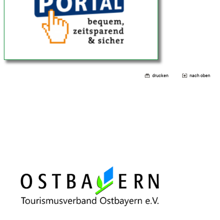
drucken
nach oben