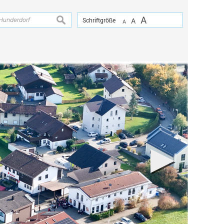
A
suchen
Schriftgröße
A
A