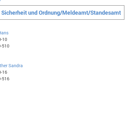
e Sicherheit und Ordnung/Meldeamt/Standesamt
Hans
0-10
0-510
ther Sandra
0-16
0-516