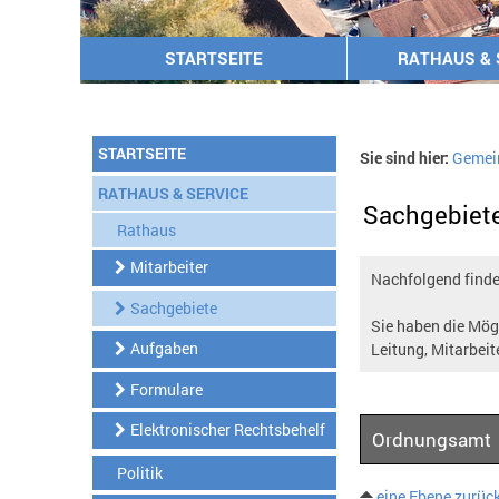
STARTSEITE
RATHAUS & 
STARTSEITE
Sie sind hier:
Gemei
RATHAUS & SERVICE
Sachgebiet
Rathaus
Mitarbeiter
Nachfolgend finden
Sachgebiete
Sie haben die Mögl
Aufgaben
Leitung, Mitarbeit
Formulare
Elektronischer Rechtsbehelf
Ordnungsamt
Politik
eine Ebene zurüc