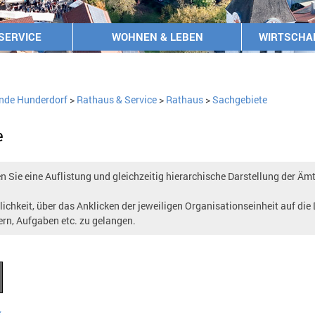
SERVICE
WOHNEN & LEBEN
WIRTSCHA
nde Hunderdorf
>
Rathaus & Service
>
Rathaus
>
Sachgebiete
e
 Sie eine Auflistung und gleichzeitig hierarchische Darstellung der Äm
ichkeit, über das Anklicken der jeweiligen Organisationseinheit auf die
ern, Aufgaben etc. zu gelangen.
k