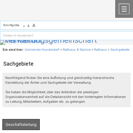
Zum Inhalt
,
zur Navigation
oder
zur Startseite
springen.
chließen
M
A
Schriftgröße
A
A
Sie sind hier:
Gemeinde Hunderdorf
>
Rathaus & Service
>
Rathaus
>
Sachgebiete
Sachgebiete
Nachfolgend finden Sie eine Auflistung und gleichzeitig hierarchische
Darstellung der Ämter und Sachgebiete der Verwaltung.
Sie haben die Möglichkeit, über das Anklicken der jeweiligen
Organisationseinheit auf die Detailansicht mit den hinterlegten Informationen
zu Leitung, Mitarbeitern, Aufgaben etc. zu gelangen.
Geschäftsleitung