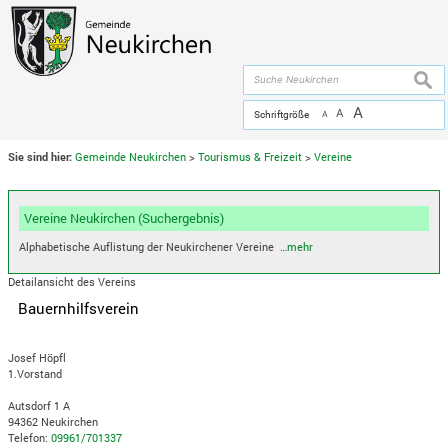
Zum Inhalt
,
zur Navigation
oder
zur Startseite
springen.
chließen
suche
A
A
Schriftgröße
A
Sie sind hier:
Gemeinde Neukirchen
>
Tourismus & Freizeit
>
Vereine
Vereine Neukirchen (Suchergebnis)
Alphabetische Auflistung der Neukirchener Vereine
…mehr
Detailansicht des Vereins
Bauernhilfsverein
Josef Höpfl
1.Vorstand
Autsdorf 1 A
94362 Neukirchen
Telefon:
09961/701337