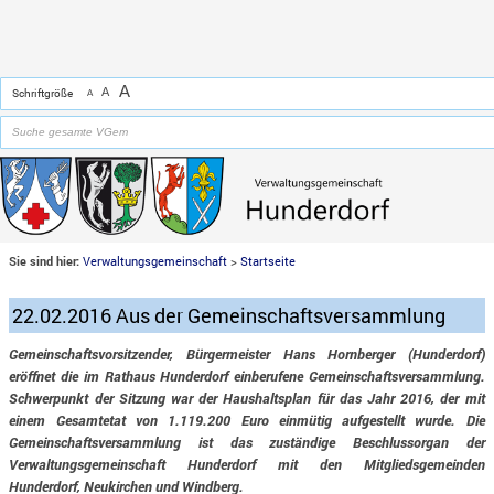
Zum Inhalt
,
zur Navigation
oder
zur Startseite
springen.
chließen
A
A
Schriftgröße
A
Sie sind hier:
Verwaltungsgemeinschaft
>
Startseite
22.02.2016 Aus der Gemeinschaftsversammlung
Gemeinschaftsvorsitzender, Bürgermeister Hans Hornberger (Hunderdorf)
eröffnet die im Rathaus Hunderdorf einberufene Gemeinschaftsversammlung.
Schwerpunkt der Sitzung war der Haushaltsplan für das Jahr 2016, der mit
einem Gesamtetat von 1.119.200 Euro einmütig aufgestellt wurde. Die
Gemeinschaftsversammlung ist das zuständige Beschlussorgan der
Verwaltungsgemeinschaft Hunderdorf mit den Mitgliedsgemeinden
Hunderdorf, Neukirchen und Windberg.