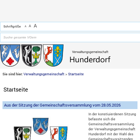
Zum Inhalt
,
zur Navigation
oder
zur Startseite
springen.
chließen
A
A
Schriftgröße
A
Sie sind hier:
Verwaltungsgemeinschaft
>
Startseite
Startseite
Aus der Sitzung der Gemeinschaftsversammlung vom 28.05.2026
In der konstiuierdenen Sitzung
befasste sich die
Gemeinschaftsversammlung
der Verwaltungsgemeinschaft
Hunderdorf mit der Wahl des
Gemeinschaftsvorsitzenden