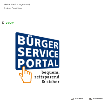
(keiner Fraktion zugeordnet)
keine Funktion
zurück
drucken
nach oben