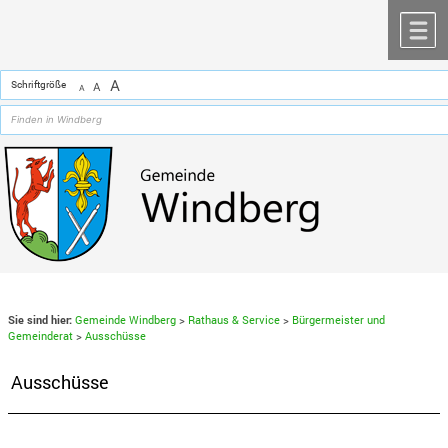
Zum Inhalt
,
zur Navigation
oder
zur Startseite
springen.
chließen
M
A
Schriftgröße
A
A
Sie sind hier:
Gemeinde Windberg
>
Rathaus & Service
>
Bürgermeister und
Gemeinderat
>
Ausschüsse
Ausschüsse