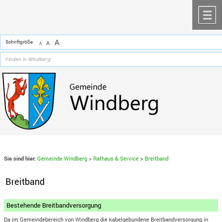
Zum Inhalt
,
zur Navigation
oder
zur Startseite
springen.
chließen
M
A
Schriftgröße
A
A
Sie sind hier:
Gemeinde Windberg
>
Rathaus & Service
>
Breitband
Breitband
Bestehende Breitbandversorgung
Da im Gemeindebereich von Windberg die kabelgebundene Breitbandversorgung in