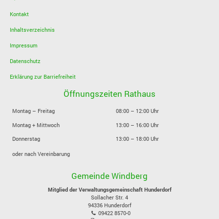
Kontakt
Inhaltsverzeichnis
Impressum
Datenschutz
Erklärung zur Barriefreiheit
Öffnungszeiten Rathaus
Montag – Freitag
08:00 – 12:00 Uhr
Montag + Mittwoch
13:00 – 16:00 Uhr
Donnerstag
13:00 – 18:00 Uhr
oder nach Vereinbarung
Gemeinde Windberg
Mitglied der Verwaltungsgemeinschaft Hunderdorf
Sollacher Str. 4
94336
Hunderdorf
09422 8570-0