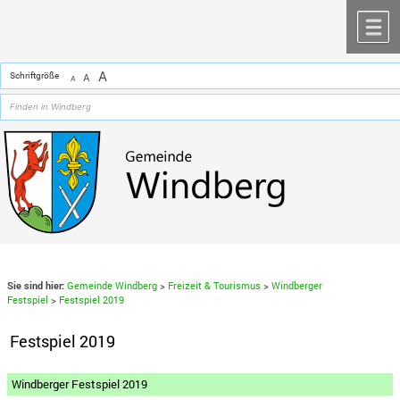
Zum Inhalt
,
zur Navigation
oder
zur Startseite
springen.
chließen
M
A
Schriftgröße
A
A
Sie sind hier:
Gemeinde Windberg
>
Freizeit & Tourismus
>
Windberger
Festspiel
>
Festspiel 2019
Festspiel 2019
Windberger Festspiel 2019