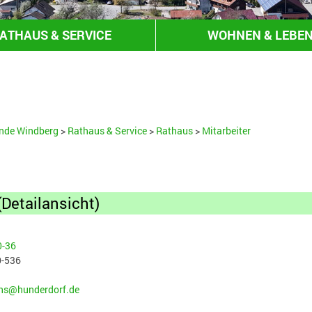
ATHAUS & SERVICE
WOHNEN & LEBE
HANDEL & GEWERBE
nde Windberg
>
Rathaus & Service
>
Rathaus
>
Mitarbeiter
(Detailansicht)
0-36
0-536
chs@hunderdorf.de