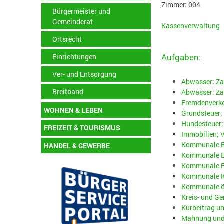
Zimmer: 004
Bürgermeister und
Gemeinderat
Kassenverwaltung
Ortsrecht
Aufgaben:
Einrichtungen
Ver- und Entsorgung
Abwasser; Za
Breitband
Abwasser; Za
Fremdenverke
WOHNEN & LEBEN
Grundsteuer;
Hundesteuer;
FREIZEIT & TOURISMUS
Immobilien; 
Kommunale B
HANDEL & GEWERBE
Kommunale Bi
Kommunale F
Kommunale Ki
Kommunale öf
Kreis- und G
Kurbeitrag u
Mahnung und 