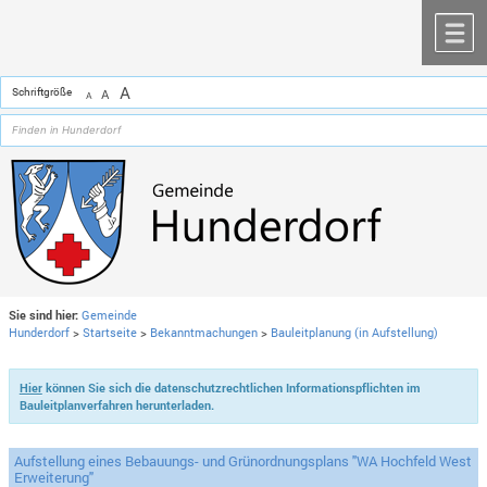
Zum Inhalt
,
zur Navigation
oder
zur Startseite
springen.
chließen
M
A
Schriftgröße
A
A
Sie sind hier:
Gemeinde
Hunderdorf
>
Startseite
>
Bekanntmachungen
>
Bauleitplanung (in Aufstellung)
Hier
können Sie sich die datenschutzrechtlichen Informationspflichten im
Bauleitplanverfahren herunterladen.
Aufstellung eines Bebauungs- und Grünordnungsplans "WA Hochfeld West
Erweiterung"