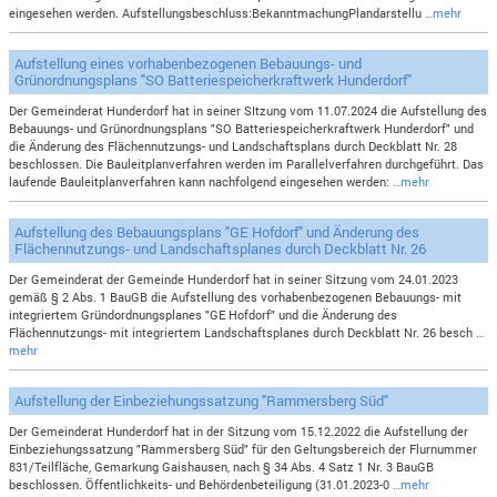
eingesehen werden. Aufstellungsbeschluss:BekanntmachungPlandarstellu
…mehr
Aufstellung eines vorhabenbezogenen Bebauungs- und
Grünordnungsplans "SO Batteriespeicherkraftwerk Hunderdorf"
Der Gemeinderat Hunderdorf hat in seiner SItzung vom 11.07.2024 die Aufstellung des
Bebauungs- und Grünordnungsplans "SO Batteriespeicherkraftwerk Hunderdorf" und
die Änderung des Flächennutzungs- und Landschaftsplans durch Deckblatt Nr. 28
beschlossen. Die Bauleitplanverfahren werden im Parallelverfahren durchgeführt. Das
laufende Bauleitplanverfahren kann nachfolgend eingesehen werden:
…mehr
Aufstellung des Bebauungsplans "GE Hofdorf" und Änderung des
Flächennutzungs- und Landschaftsplanes durch Deckblatt Nr. 26
Der Gemeinderat der Gemeinde Hunderdorf hat in seiner Sitzung vom 24.01.2023
gemäß § 2 Abs. 1 BauGB die Aufstellung des vorhabenbezogenen Bebauungs- mit
integriertem Gründordnungsplanes "GE Hofdorf" und die Änderung des
Flächennutzungs- mit integriertem Landschaftsplanes durch Deckblatt Nr. 26 besch
…
mehr
Aufstellung der Einbeziehungssatzung "Rammersberg Süd"
Der Gemeinderat Hunderdorf hat in der Sitzung vom 15.12.2022 die Aufstellung der
Einbeziehungssatzung "Rammersberg Süd" für den Geltungsbereich der Flurnummer
831/Teilfläche, Gemarkung Gaishausen, nach § 34 Abs. 4 Satz 1 Nr. 3 BauGB
beschlossen. Öffentlichkeits- und Behördenbeteiligung (31.01.2023-0
…mehr