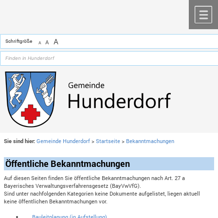
Zum Inhalt
,
zur Navigation
oder
zur Startseite
springen.
chließen
M
A
Schriftgröße
A
A
Sie sind hier:
Gemeinde Hunderdorf
>
Startseite
>
Bekanntmachungen
Öffentliche Bekanntmachungen
Auf diesen Seiten finden Sie öffentliche Bekanntmachungen nach Art. 27 a
Bayerisches Verwaltungsverfahrensgesetz (BayVwVfG).
Sind unter nachfolgenden Kategorien keine Dokumente aufgelistet, liegen aktuell
keine öffentlichen Bekanntmachungen vor.
Bauleitplanung (in Aufstellung)