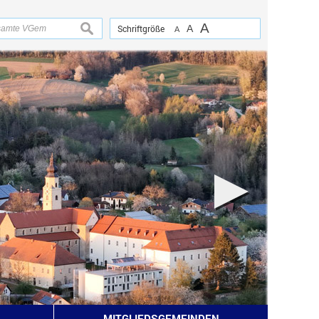
A
suchen
Schriftgröße
A
A
MITGLIEDSGEMEINDEN