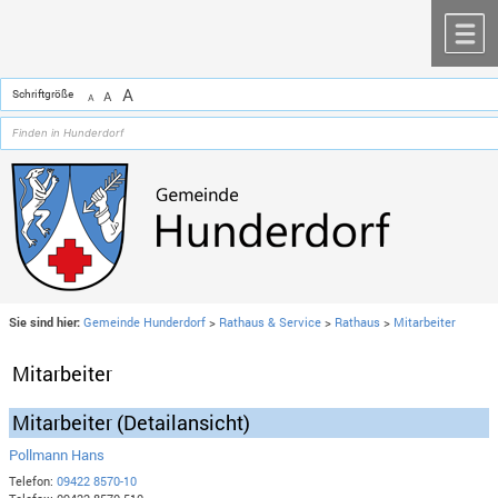
Zum Inhalt
,
zur Navigation
oder
zur Startseite
springen.
chließen
M
A
Schriftgröße
A
A
Sie sind hier:
Gemeinde Hunderdorf
>
Rathaus & Service
>
Rathaus
>
Mitarbeiter
Mitarbeiter
Mitarbeiter (Detailansicht)
Pollmann Hans
Telefon:
09422 8570-10