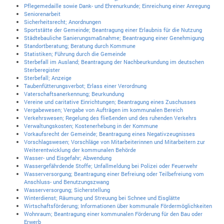
Pflegemedaille sowie Dank- und Ehrenurkunde; Einreichung einer Anregung
Seniorenarbeit
Sicherheitsrecht; Anordnungen
Sportstätte der Gemeinde; Beantragung einer Erlaubnis für die Nutzung
Städtebauliche Sanierungsmaßnahme; Beantragung einer Genehmigung
Standortberatung; Beratung durch Kommune
Statistiken; Führung durch die Gemeinde
Sterbefall im Ausland; Beantragung der Nachbeurkundung im deutschen
Sterberegister
Sterbefall; Anzeige
Taubenfütterungsverbot; Erlass einer Verordnung
Vaterschaftsanerkennung; Beurkundung
Vereine und caritative Einrichtungen; Beantragung eines Zuschusses
Vergabewesen; Vergabe von Aufträgen im kommunalen Bereich
Verkehrswesen; Regelung des fließenden und des ruhenden Verkehrs
Verwaltungskosten; Kostenerhebung in der Kommune
Vorkaufsrecht der Gemeinde; Beantragung eines Negativzeugnisses
Vorschlagswesen; Vorschläge von Mitarbeiterinnen und Mitarbeitern zur
Weiterentwicklung der kommunalen Behörde
Wasser- und Eisgefahr; Abwendung
Wassergefährdende Stoffe; Unfallmeldung bei Polizei oder Feuerwehr
Wasserversorgung; Beantragung einer Befreiung oder Teilbefreiung vom
Anschluss- und Benutzungszwang
Wasserversorgung; Sicherstellung
Winterdienst; Räumung und Streuung bei Schnee und Eisglätte
Wirtschaftsförderung; Informationen über kommunale Fördermöglichkeiten
Wohnraum; Beantragung einer kommunalen Förderung für den Bau oder
Erwerb