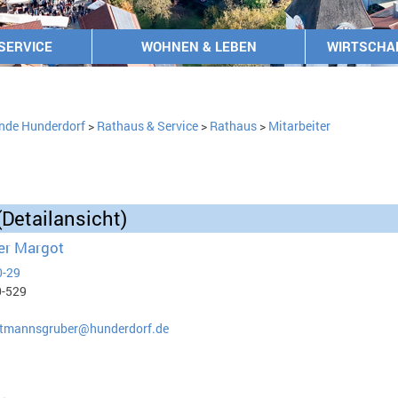
SERVICE
WOHNEN & LEBEN
WIRTSCHA
nde Hunderdorf
>
Rathaus & Service
>
Rathaus
>
Mitarbeiter
(Detailansicht)
r Margot
0-29
0-529
rtmannsgruber@hunderdorf.de