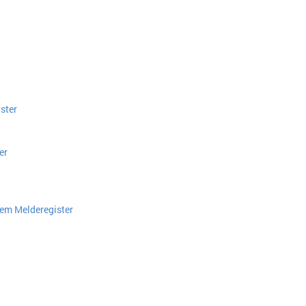
ster
er
dem Melderegister