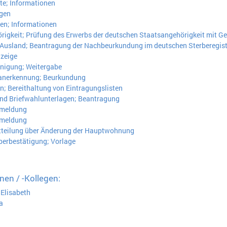
te; Informationen
ngen
en; Informationen
igkeit; Prüfung des Erwerbs der deutschen Staatsangehörigkeit mit Ge
m Ausland; Beantragung der Nachbeurkundung im deutschen Sterberegist
nzeige
nigung; Weitergabe
anerkennung; Beurkundung
; Bereithaltung von Eintragungslisten
nd Briefwahlunterlagen; Beantragung
bmeldung
nmeldung
tteilung über Änderung der Hauptwohnung
rbestätigung; Vorlage
nen / -Kollegen:
Elisabeth
a