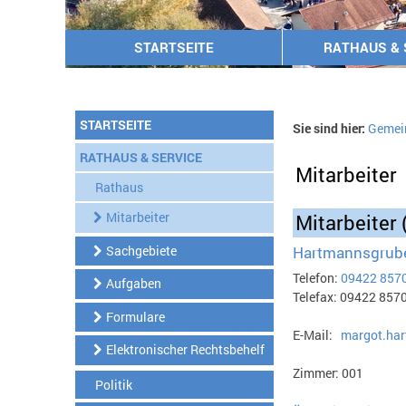
STARTSEITE
RATHAUS & 
STARTSEITE
Sie sind hier:
Gemei
RATHAUS & SERVICE
Mitarbeiter
Rathaus
Mitarbeiter
Mitarbeiter 
Hartmannsgrube
Sachgebiete
Telefon:
09422 857
Aufgaben
Telefax: 09422 857
Formulare
E-Mail:
margot.ha
Elektronischer Rechtsbehelf
Zimmer: 001
Politik