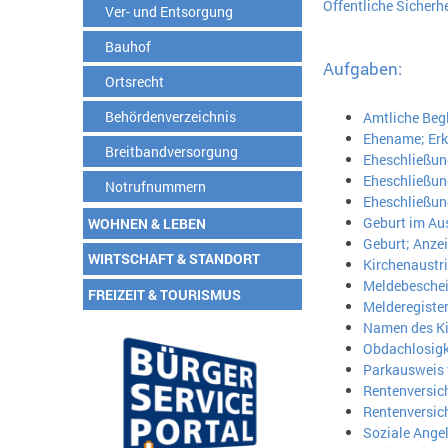
Öffentliche Sicher
Ver- und Entsorgung
Bauhof
Aufgaben:
Ortsrecht
Behördenverzeichnis
Amtliche Beg
Ehename; Erk
Breitbandversorgung
Eheschließun
Eheschließung
Notrufnummern
Eheschließun
Geburt im Au
WOHNEN & LEBEN
Geburt; Anze
WIRTSCHAFT & STANDORT
Kirchenaustri
Meldebeschei
FREIZEIT & TOURISMUS
Melderegister
Namen des Ki
Obdachlosigke
Parkausweis 
Rentenversic
Rentenversic
Soziale Ange