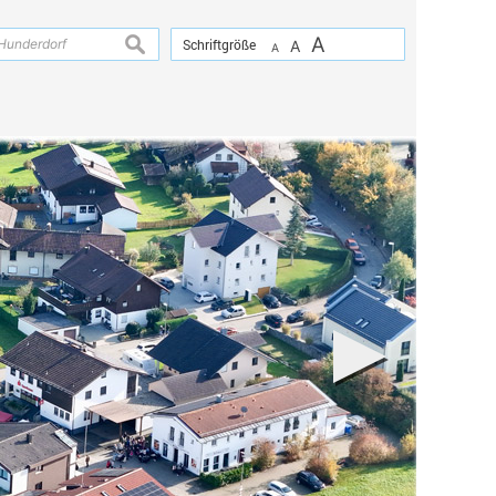
A
suchen
Schriftgröße
A
A