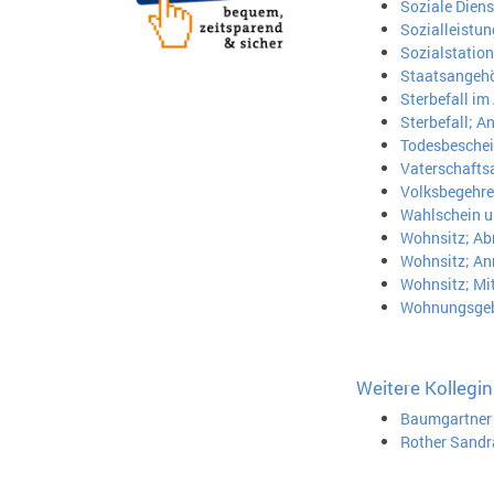
Soziale Diens
Sozialleistu
Sozialstation
Staatsangehör
Sterbefall i
Sterbefall; A
Todesbeschei
Vaterschafts
Volksbegehren
Wahlschein u
Wohnsitz; A
Wohnsitz; A
Wohnsitz; Mi
Wohnungsgebe
Weitere Kollegin
Baumgartner 
Rother Sandr