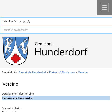
Zum Inhalt
,
zur Navigation
oder
zur Startseite
springen.
chließen
M
A
Schriftgröße
A
A
Sie sind hier:
Gemeinde Hunderdorf
>
Freizeit & Tourismus
>
Vereine
Vereine
Detailansicht des Vereins
Feuerwehr Hunderdorf
Manuel Achatz