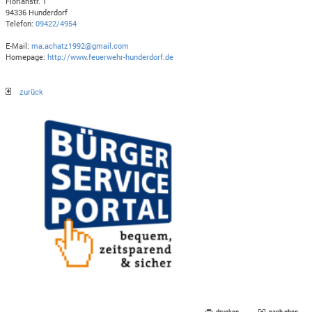
Florianstr. 1
94336 Hunderdorf
Telefon:
09422/4954
E-Mail:
ma.achatz1992@gmail.com
Homepage:
http://www.feuerwehr-hunderdorf.de
zurück
drucken
nach oben