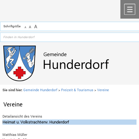
Zum Inhalt
,
zur Navigation
oder
zur Startseite
springen.
chließen
M
A
Schriftgröße
A
A
Sie sind hier:
Gemeinde Hunderdorf
>
Freizeit & Tourismus
>
Vereine
Vereine
Detailansicht des Vereins
Heimat u. Volkstrachtenv. Hunderdorf
Matthias Müller