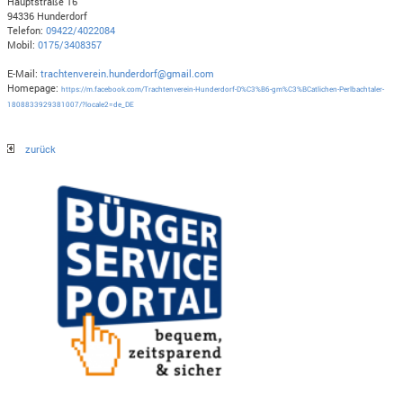
Hauptstraße 16
94336 Hunderdorf
Telefon:
09422/4022084
Mobil:
0175/3408357
E-Mail:
trachtenverein.hunderdorf@gmail.com
Homepage:
https://m.facebook.com/Trachtenverein-Hunderdorf-D%C3%B6-gm%C3%BCatlichen-Perlbachtaler-
1808833929381007/?locale2=de_DE
zurück