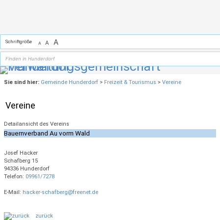
Zum Inhalt
,
zur Navigation
oder
zur Startseite
springen.
A
Schriftgröße
A
A
Sie sind hier:
Gemeinde Hunderdorf
>
Freizeit & Tourismus
>
Vereine
Vereine
Detailansicht des Vereins
Bauernverband Au vorm Wald
Josef Hacker
Schafberg 15
94336 Hunderdorf
Telefon:
09961/7278
E-Mail:
hacker-schafberg@freenet.de
zurück