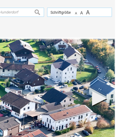
A
suchen
Schriftgröße
A
A