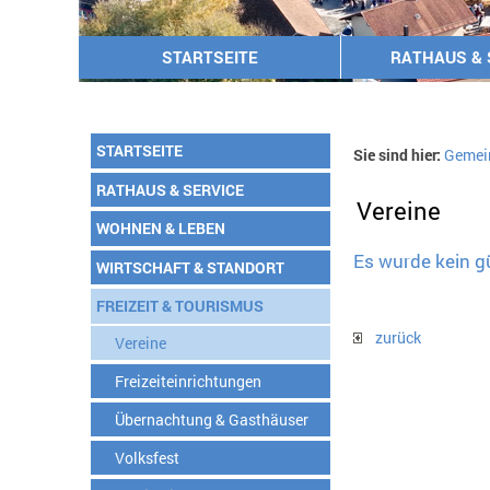
STARTSEITE
RATHAUS & 
STARTSEITE
Sie sind hier:
Gemei
RATHAUS & SERVICE
Vereine
WOHNEN & LEBEN
Es wurde kein g
WIRTSCHAFT & STANDORT
FREIZEIT & TOURISMUS
zurück
Vereine
Freizeiteinrichtungen
Übernachtung & Gasthäuser
Volksfest