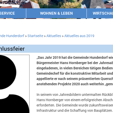
SERVICE
WOHNEN & LEBEN
WIRTSCHA
nde Hunderdorf
>
Startseite
>
Aktuelles
>
Aktuelles aus 2019
lussfeier
„Das Jahr 2019 hat die Gemeinde Hunderdorf wie
Bürgermeister Hans Hornberger bei der Jahresa
eingeladenen, in vielen Bereichen tätigen Bedien
Gemeindechef für die konstruktive Mitarbeit un
appellierte er nach seinem präsentierten Quersc
anstehenden Projekte 2020 auch weiterhin „gem
In seinem von Jahresbildern untermalten Rückbl
Hans Hornberger von einem erfolgreichen Absch
erforderten. Die Gemeinde wurde zukunftsweisend
Infrastruktur und die Schaffung von Bauplätzen.