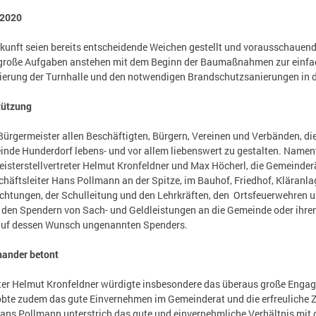
 2020
ukunft seien bereits entscheidende Weichen gestellt und vorausschauen
 große Aufgaben anstehen mit dem Beginn der Baumaßnahmen zur einfac
ierung der Turnhalle und den notwendigen Brandschutzsanierungen in de
tützung
ürgermeister allen Beschäftigten, Bürgern, Vereinen und Verbänden, d
nde Hunderdorf lebens- und vor allem liebenswert zu gestalten. Nament
eisterstellvertreter Helmut Kronfeldner und Max Höcherl, die Gemeinde
häftsleiter Hans Pollmann an der Spitze, im Bauhof, Friedhof, Kläranla
chtungen, der Schulleitung und den Lehrkräften, den Ortsfeuerwehren 
en Spendern von Sach- und Geldleistungen an die Gemeinde oder ihren 
 auf dessen Wunsch ungenannten Spenders.
inander betont
ter Helmut Kronfeldner würdigte insbesondere das überaus große Engag
obte zudem das gute Einvernehmen im Gemeinderat und die erfreuliche 
ans Pollmann unterstrich das gute und einvernehmliche Verhältnis mit d