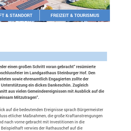
FT & STANDORT
FREIZEIT & TOURISMUS
der einen großen Schritt voran gebracht“ resümierte
bschlussfeier im Landg
asthaus Steinburger Hof. Den
steten sowie ehrenamtlich Engagierten zollte der
d Unterstützung ein dickes Dankeschön. Zugleich
hnitt aus vielen Gemeindeereignissen mit Ausblick auf die
einsam Mitzutragen“.
ick auf die bedeutenden Ereignisse sprach Bürgermeister
luss etlicher Maßnahmen, die große Kraftanstrengungen
 nach vorne gebracht mit Investitionen in die
 Beispielhaft verwies der Rathauschef auf die