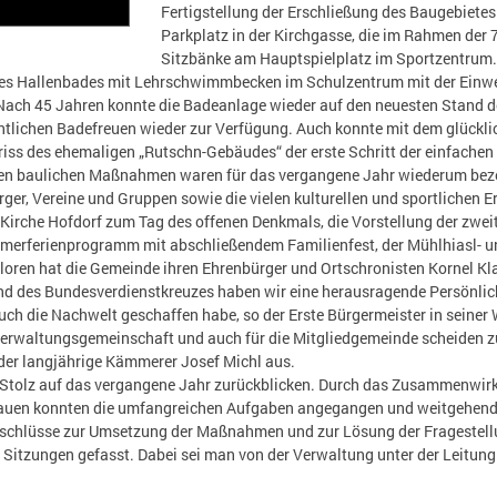
Fertigstellung der Erschließung des Baugebietes 
Parkplatz in der Kirchgasse, die im Rahmen der 
Sitzbänke am Hauptspielplatz im Sportzentrum. 
es Hallenbades mit Lehrschwimmbecken im Schulzentrum mit der Einwei
ach 45 Jahren konnte die Badeanlage wieder auf den neuesten Stand d
entlichen Badefreuen wieder zur Verfügung. Auch konnte mit dem glück
ss des ehemaligen „Rutschn-Gebäudes“ der erste Schritt der einfachen 
n baulichen Maßnahmen waren für das vergangene Jahr wiederum beze
ger, Vereine und Gruppen sowie die vielen kulturellen und sportlichen 
 Kirche Hofdorf zum Tag des offenen Denkmals, die Vorstellung der zwei
ferienprogramm mit abschließendem Familienfest, der Mühlhiasl- un
loren hat die Gemeinde ihren Ehrenbürger und Ortschronisten Kornel Kla
nd des Bundesverdienstkreuzes haben wir eine herausragende Persönlichk
ch die Nachwelt geschaffen habe, so der Erste Bürgermeister in seiner 
Verwaltungsgemeinschaft und auch für die Mitgliedgemeinde scheiden zu
der langjährige Kämmerer Josef Michl aus.
Stolz auf das vergangene Jahr zurückblicken. Durch das Zusammenwirke
rauen konnten die umfangreichen Aufgaben angegangen und weitgehend
schlüsse zur Umsetzung der Maßnahmen und zur Lösung der Fragestellu
 Sitzungen gefasst. Dabei sei man von der Verwaltung unter der Leitun