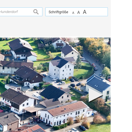
A
suchen
Schriftgröße
A
A