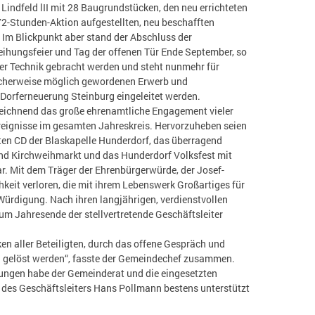
Lindfeld lII mit 28 Baugrundstücken, den neu errichteten
72-Stunden-Aktion aufgestellten, neu beschafften
Im Blickpunkt aber stand der Abschluss der
hungsfeier und Tag der offenen Tür Ende September, so
er Technik gebracht werden und steht nunmehr für
licherweise möglich gewordenen Erwerb und
Dorferneuerung Steinburg eingeleitet werden.
ichnend das große ehrenamtliche Engagement vieler
Ereignisse im gesamten Jahreskreis. Hervorzuheben seien
ten CD der Blaskapelle Hunderdorf, das überragend
d Kirchweihmarkt und das Hunderdorf Volksfest mit
r. Mit dem Träger der Ehrenbürgerwürde, der Josef-
eit verloren, die mit ihrem Lebenswerk Großartiges für
Würdigung. Nach ihren langjährigen, verdienstvollen
m Jahresende der stellvertretende Geschäftsleiter
n aller Beteiligten, durch das offene Gespräch und
 gelöst werden“, fasste der Gemeindechef zusammen.
ngen habe der Gemeinderat und die eingesetzten
g des Geschäftsleiters Hans Pollmann bestens unterstützt