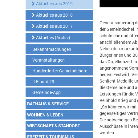
Aktuelles aus 2019
Aktuelles aus 2018
Generalsanierung d
Aktuelles aus 2017
der Gemeindechef. N
schulische und öff
Aktuelles (Archiv)
anschließendem Abri
Neben den markante
Bekanntmachungen
Bürgerinnen und Bür
Veranstaltungen
das Orgelkonzert in
angenommene Sommer
Hunderdorfer Gemeindebote
neuem Festwirt. Ver
Schlicht-Medaille u
ILE nord 23
die Gemeinde und au
Gemeinde-App
Leistungen für die 
Reinhold Krieg und 
RATHAUS & SERVICE
„So können wir mit 
gegenseitiges Vert
WOHNEN & LEBEN
Die notwendigen Be
WIRTSCHAFT & STANDORT
Ausschüsse in ihren
worden.
FREIZEIT & TOURISMUS