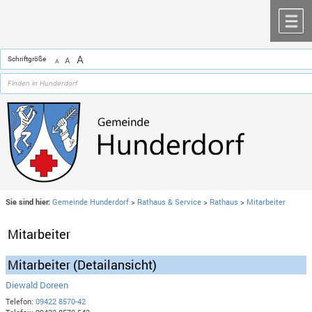
Zum Inhalt
,
zur Navigation
oder
zur Startseite
springen.
chließen
M
A
Schriftgröße
A
A
Sie sind hier:
Gemeinde Hunderdorf
>
Rathaus & Service
>
Rathaus
>
Mitarbeiter
Mitarbeiter
Mitarbeiter (Detailansicht)
Diewald Doreen
Telefon:
09422 8570-42