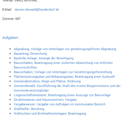
Telefax: 09422 8570-542
E-Mail:
doreen.diewald@hunderdorf.de
Zimmer: 007
Aufgaben:
Abgrabung; Vorlage von Unterlagen zur genehmigungsfreien Abgrabung
Bauantrag; Einreichung
Bauliche Anlage; Anzeige der Beseitigung
Bauvorhaben; Beantragung einer isolierten Abweichung von örtlichen
Bauvorschriften
Bauvorhaben; Vorlage von Unterlagen zur Genehmigungsfreistellung
Flächennutzungsplan und Bebauungsplan; Beantragung einer Auskunft
Gemeindestraßen, Wege und Plätze; Widmung
Gemeindewahl; Durchführung der Wahl des ersten Bürgermeisters und der
Gemeinderatsmitglieder
Liegenschaftskataster; Beantragung eines Auszugs zur Bauvorlage
Straßennamen und Hausnummern; Vergabe
Vergabewesen; Vergabe von Aufträgen im kommunalen Bereich
Wahlhelfer; Berufung
Wahlschein und Briefwahlunterlagen; Beantragung