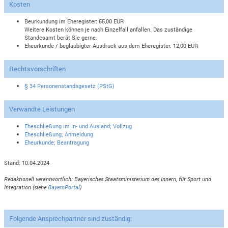
Kosten
Beurkundung im Eheregister: 55,00 EUR
Weitere Kosten können je nach Einzelfall anfallen. Das zuständige
Standesamt berät Sie gerne.
Eheurkunde / beglaubigter Ausdruck aus dem Eheregister: 12,00 EUR
Rechtsvorschriften
§ 34 Personenstandsgesetz (PStG)
Verwandte Leistungen
Eheschließung im In- und Ausland; Vollzug
Eheschließung; Anmeldung
Eheurkunde; Beantragung
Stand: 10.04.2024
Redaktionell verantwortlich: Bayerisches Staatsministerium des Innern, für Sport und
Integration (siehe
BayernPortal
)
Folgende Ansprechpartner sind zuständig: