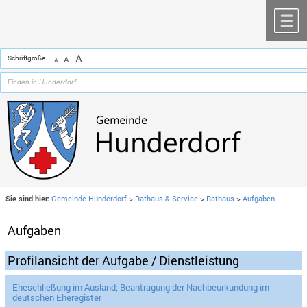
Zum Inhalt
,
zur Navigation
oder
zur Startseite
springen.
chließen
M
A
Schriftgröße
A
A
Sie sind hier:
Gemeinde Hunderdorf
>
Rathaus & Service
>
Rathaus
>
Aufgaben
Aufgaben
Profilansicht der Aufgabe / Dienstleistung
Eheschließung im Ausland; Beantragung der Nachbeurkundung im
deutschen Eheregister