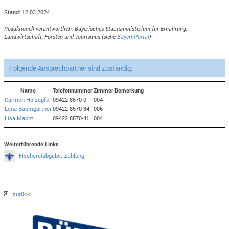
Stand: 12.03.2024
Redaktionell verantwortlich: Bayerisches Staatsministerium für Ernährung,
Landwirtschaft, Forsten und Tourismus (siehe
BayernPortal
)
Folgende Ansprechpartner sind zuständig:
Name
Telefonnummer
Zimmer
Bemerkung
Carmen Holzapfel
09422 8570-0
004
Lena Baumgartner
09422 8570-34
006
Lisa Macht
09422 8570-41
004
Weiterführende Links
Fischereiabgabe; Zahlung
zurück