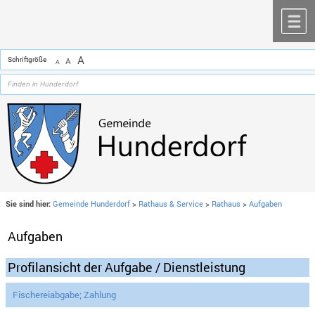
Zum Inhalt
,
zur Navigation
oder
zur Startseite
springen.
chließen
M
A
Schriftgröße
A
A
Sie sind hier:
Gemeinde Hunderdorf
>
Rathaus & Service
>
Rathaus
>
Aufgaben
Aufgaben
Profilansicht der Aufgabe / Dienstleistung
Fischereiabgabe; Zahlung