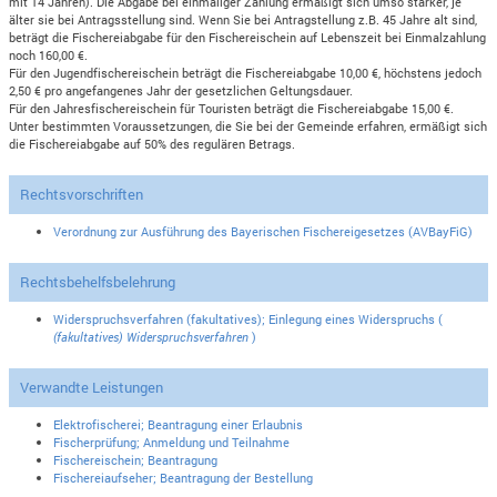
mit 14 Jahren). Die Abgabe bei einmaliger Zahlung ermäßigt sich umso stärker, je
älter sie bei Antragsstellung sind. Wenn Sie bei Antragstellung z.B. 45 Jahre alt sind,
beträgt die Fischereiabgabe für den Fischereischein auf Lebenszeit bei Einmalzahlung
noch 160,00 €.
Für den Jugendfischereischein beträgt die Fischereiabgabe 10,00 €, höchstens jedoch
2,50 € pro angefangenes Jahr der gesetzlichen Geltungsdauer.
Für den Jahresfischereischein für Touristen beträgt die Fischereiabgabe 15,00 €.
Unter bestimmten Voraussetzungen, die Sie bei der Gemeinde erfahren, ermäßigt sich
die Fischereiabgabe auf 50% des regulären Betrags.
Rechtsvorschriften
Verordnung zur Ausführung des Bayerischen Fischereigesetzes (AVBayFiG)
Rechtsbehelfsbelehrung
Widerspruchsverfahren (fakultatives); Einlegung eines Widerspruchs (
(fakultatives) Widerspruchsverfahren
)
Verwandte Leistungen
Elektrofischerei; Beantragung einer Erlaubnis
Fischerprüfung; Anmeldung und Teilnahme
Fischereischein; Beantragung
Fischereiaufseher; Beantragung der Bestellung