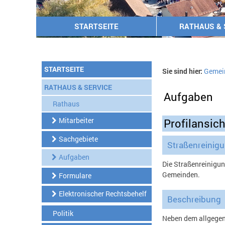
STARTSEITE
RATHAUS & 
STARTSEITE
Sie sind hier:
Gemei
RATHAUS & SERVICE
Aufgaben
Rathaus
Mitarbeiter
Profilansich
Sachgebiete
Straßenreinig
Aufgaben
Die Straßenreinigu
Gemeinden.
Formulare
Elektronischer Rechtsbehelf
Beschreibung
Politik
Neben dem allgegenw