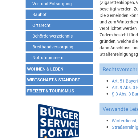
(Zigarettenkippen, 
Ver- und Entsorgung
beseitigt werden. Z
Bauhof
Die Gemeinden könne
und zum Winterdiens
Ortsrecht
verpflichtet werden
Zudem besteht für d
Behördenverzeichnis
gründen, welche die
Breitbandversorgung
dann Anschluss- un
Straßenreinigungsg
Notrufnummern
Rechtsvorschri
WOHNEN & LEBEN
WIRTSCHAFT & STANDORT
Art. 51 Baye
Art. 9 Abs. 
FREIZEIT & TOURISMUS
§ 3 Abs. 3 Bu
Verwandte Lei
Winterdienst
Straßenreini