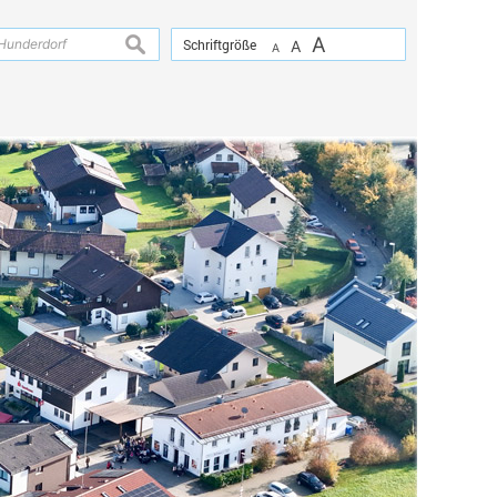
A
suchen
Schriftgröße
A
A