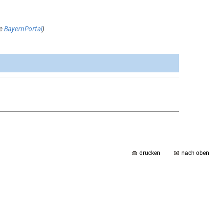
he
BayernPortal
)
drucken
nach oben