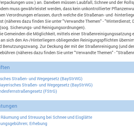
Verpackungen usw.) an. Daneben müssen Laubfall, Schnee und der Rolls
udem muss gewährleistet werden, dass kein unkontrollierter Pflanzenw
n Verordnungen erlassen, durch welche die Straßenan- und -hinterliege
t (näheres dazu finden Sie unter "Verwandte Themen" - "Winterdienst; 
 (sog. Sicherungs- und Reinigungsordnungen).
ie Gemeinden die Möglichkeit, mittels einer Straßenreinigungssatzung
 an sich den An-/Hinterliegern obliegenden Reinigungspflichten übernim
d Benutzungszwang. Zur Deckung der mit der Straßenreinigung (und de
ebühren (näheres dazu finden Sie unter "Verwandte Themen" - "Straßen
ften
risches Straßen- und Wegegesetz (BayStrWG)
3 Bayerisches Straßen- und Wegegesetz (BayStrWG)
ndesfernstraßengesetz (FStrG)
stungen
; Räumung und Streuung bei Schnee und Eisglätte
gungsgebühren; Erhebung