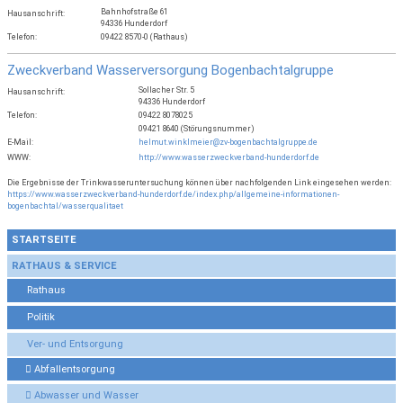
Bahnhofstraße 61
Hausanschrift:
94336 Hunderdorf
Telefon:
09422 8570-0 (Rathaus)
Zweckverband Wasserversorgung Bogenbachtalgruppe
Sollacher Str. 5
Hausanschrift:
94336 Hunderdorf
Telefon:
09422 8078025
09421 8640 (Störungsnummer)
E-Mail:
helmut.winklmeier@zv-bogenbachtalgruppe.de
WWW:
http://www.wasserzweckverband-hunderdorf.de
Die Ergebnisse der Trinkwasseruntersuchung können über nachfolgenden Link eingesehen werden:
https://www.wasserzweckverband-hunderdorf.de/index.php/allgemeine-informationen-
bogenbachtal/wasserqualitaet
STARTSEITE
RATHAUS & SERVICE
Rathaus
Politik
Ver- und Entsorgung
Abfallentsorgung
Abwasser und Wasser