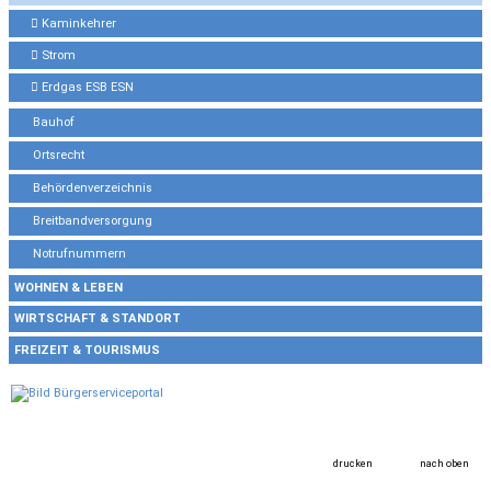
Kaminkehrer
Strom
Erdgas ESB ESN
Bauhof
Ortsrecht
Behördenverzeichnis
Breitbandversorgung
Notrufnummern
WOHNEN & LEBEN
WIRTSCHAFT & STANDORT
FREIZEIT & TOURISMUS
drucken
nach oben