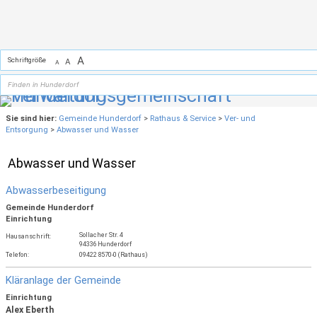
Zum Inhalt
,
zur Navigation
oder
zur Startseite
springen.
A
Schriftgröße
A
A
Sie sind hier:
Gemeinde Hunderdorf
>
Rathaus & Service
>
Ver- und
Entsorgung
>
Abwasser und Wasser
Abwasser und Wasser
Abwasserbeseitigung
Gemeinde Hunderdorf
Einrichtung
Sollacher Str. 4
Hausanschrift:
94336 Hunderdorf
Telefon:
09422 8570-0 (Rathaus)
Kläranlage der Gemeinde
Einrichtung
Alex Eberth