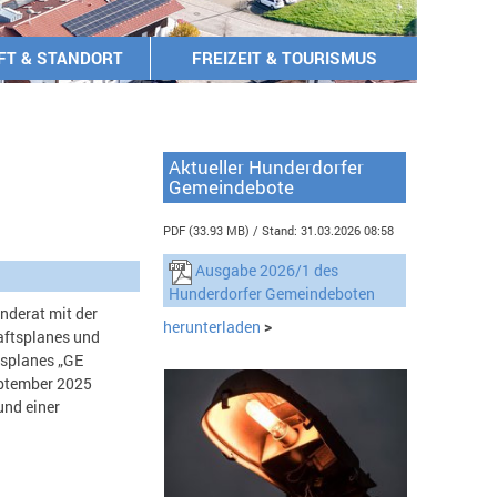
FT & STANDORT
FREIZEIT & TOURISMUS
Aktueller Hunderdorfer
Gemeindebote
PDF (33.93 MB)
Stand: 31.03.2026 08:58
Ausgabe 2026/1 des
Hunderdorfer Gemeindeboten
nderat mit der
herunterladen
>
aftsplanes und
splanes „GE
September 2025
und einer