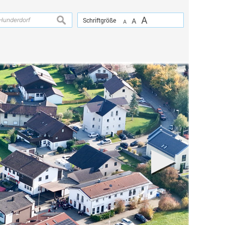
A
suchen
Schriftgröße
A
A