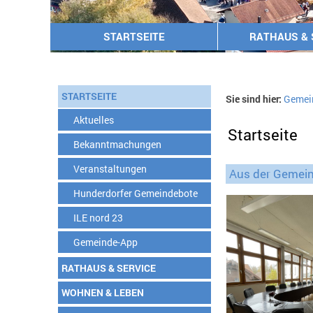
STARTSEITE
RATHAUS & 
STARTSEITE
Sie sind hier:
Gemei
Aktuelles
Startseite
Bekanntmachungen
Veranstaltungen
Aus der Gemein
Hunderdorfer Gemeindebote
ILE nord 23
Gemeinde-App
RATHAUS & SERVICE
WOHNEN & LEBEN