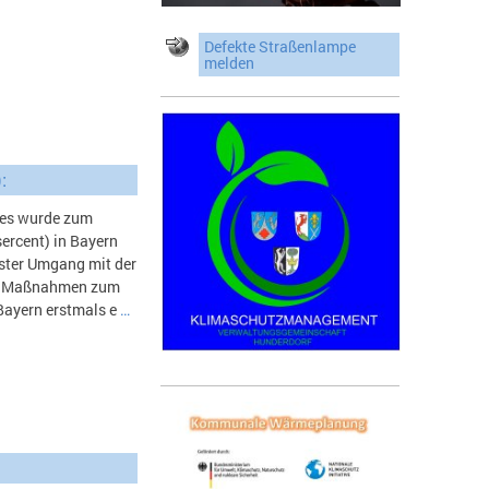
Defekte Straßenlampe
melden
:
zes wurde zum
rcent) in Bayern
sster Umgang mit der
on Maßnahmen zum
Bayern erstmals e
…