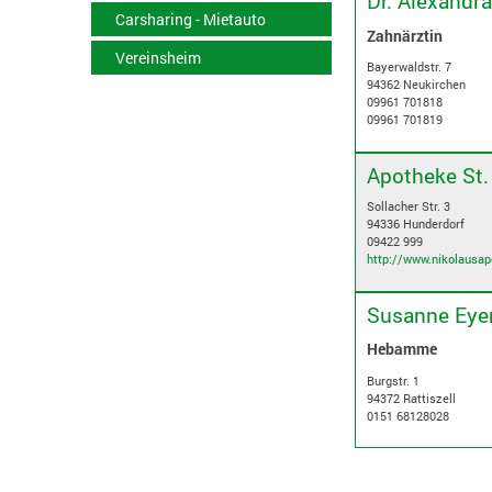
Dr. Alexandra
Carsharing - Mietauto
Zahnärztin
Vereinsheim
Bayerwaldstr. 7
94362 Neukirchen
09961 701818
09961 701819
Apotheke St.
Sollacher Str. 3
94336 Hunderdorf
09422 999
http://www.nikolausap
Susanne Eye
Hebamme
Burgstr. 1
94372 Rattiszell
0151 68128028