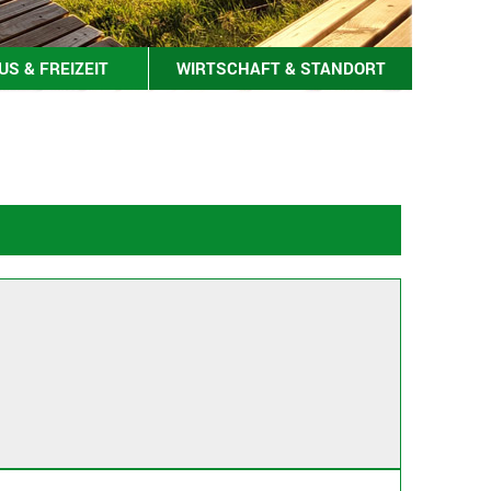
S & FREIZEIT
WIRTSCHAFT & STANDORT