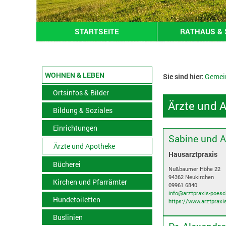
STARTSEITE
RATHAUS & 
WOHNEN & LEBEN
Sie sind hier:
Gemei
Ortsinfos & Bilder
Ärzte und 
Bildung & Soziales
Einrichtungen
Sabine und A
Ärzte und Apotheke
Hausarztpraxis
Bücherei
Nußbaumer Höhe 22
94362 Neukirchen
Kirchen und Pfarrämter
09961 6840
info@arztpraxis-poesc
Hundetoiletten
https://www.arztpraxi
Buslinien