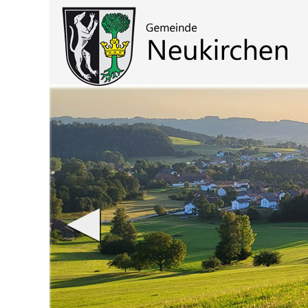
Zum Inhalt
,
zur Navigation
oder
zur Startseite
springen.
chließen