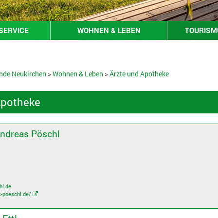
SERVICE
WOHNEN & LEBEN
TOURISMU
nde Neukirchen
>
Wohnen & Leben
>
Ärzte und Apotheke
Apotheke
ndreas Pöschl
hl.de
s-poeschl.de/