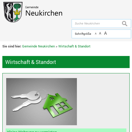
Zum Inhalt
,
zur Navigation
oder
zur Startseite
springen.
chließen
suche
A
A
Schriftgröße
A
Sie sind hier:
Gemeinde Neukirchen
>
Wirtschaft & Standort
Wirtschaft & Standort
Kleine Wohnung zu vermieten