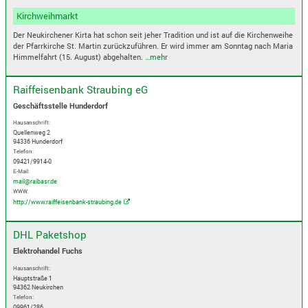
Kirchweihmarkt
Der Neukirchener Kirta hat schon seit jeher Tradition und ist auf die Kirchenweihe
der Pfarrkirche St. Martin zurückzuführen. Er wird immer am Sonntag nach Maria
Himmelfahrt (15. August) abgehalten.
…mehr
Raiffeisenbank Straubing eG
Geschäftsstelle Hunderdorf
Hausanschrift:
Quellenweg 2
94336 Hunderdorf
Telefon:
09421/9914-0
E-Mail:
mail@raibasr.de
WWW:
http://www.raiffeisenbank-straubing.de
DHL Paketshop
Elektrohandel Fuchs
Hausanschrift:
Hauptstraße 1
94362 Neukirchen
Telefon:
09961/286