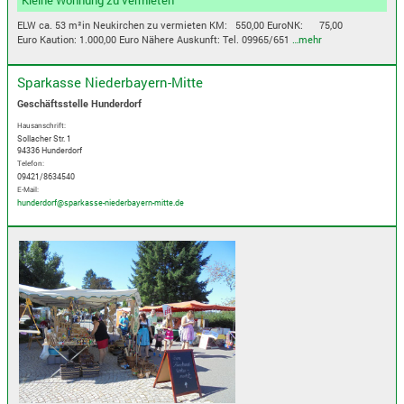
ELW ca. 53 m²in Neukirchen zu vermieten KM: 550,00 EuroNK: 75,00
Euro Kaution: 1.000,00 Euro Nähere Auskunft: Tel. 09965/651
…mehr
Sparkasse Niederbayern-Mitte
Geschäftsstelle Hunderdorf
Hausanschrift:
Sollacher Str. 1
94336 Hunderdorf
Telefon:
09421/8634540
E-Mail:
hunderdorf@sparkasse-niederbayern-mitte.de