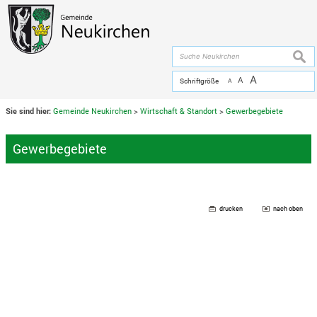
Zum Inhalt
,
zur Navigation
oder
zur Startseite
springen.
chließen
suche
A
A
Schriftgröße
A
Sie sind hier:
Gemeinde Neukirchen
>
Wirtschaft & Standort
>
Gewerbegebiete
Gewerbegebiete
drucken
nach oben